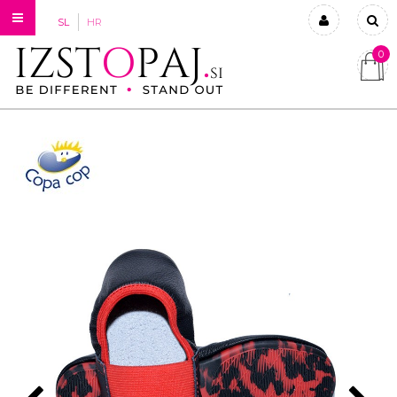
SL
HR
0
Prijavi se
Registriraj se
Ste pozabili geslo?