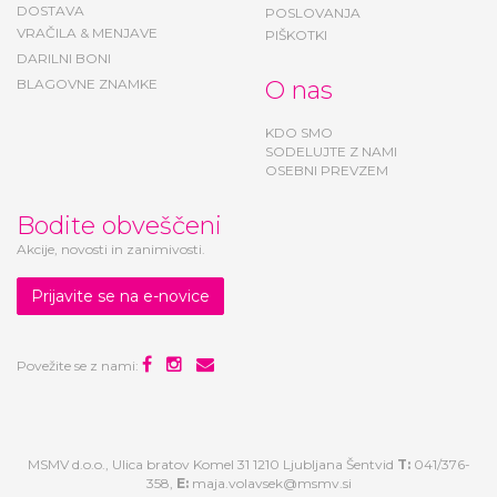
DOSTAVA
POSLOVANJA
VRAČILA & MENJAVE
PIŠKOTKI
DARILNI BONI
BLAGOVNE ZNAMKE
O nas
KDO SMO
SODELUJTE Z NAMI
OSEBNI PREVZEM
Bodite obveščeni
Akcije, novosti in zanimivosti.
Prijavite se na e-novice
Povežite se z nami:
MSMV d.o.o., Ulica bratov Komel 31 1210 Ljubljana Šentvid
T:
041/376-
358,
E:
maja.volavsek@msmv.si