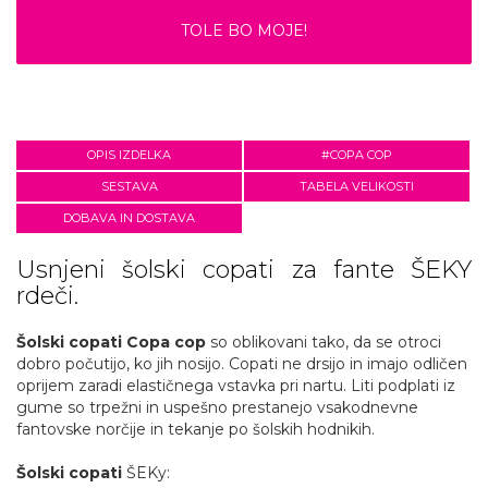
TOLE BO MOJE!
OPIS IZDELKA
#COPA COP
SESTAVA
TABELA VELIKOSTI
DOBAVA IN DOSTAVA
Usnjeni šolski copati za fante ŠEKY
rdeči.
Šolski copati Copa cop
so oblikovani tako, da se otroci
dobro počutijo, ko jih nosijo. Copati ne drsijo in imajo odličen
oprijem zaradi elastičnega vstavka pri nartu. Liti podplati iz
gume so trpežni in uspešno prestanejo vsakodnevne
fantovske norčije in tekanje po šolskih hodnikih.
Šolski copati
ŠEKy: