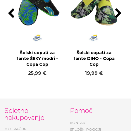
Šolski copati za
Šolski copati za
fante ŠEKY modri -
fante DINO - Copa
Copa Cop
Cop
25,99 €
19,99 €
Spletno
Pomoč
nakupovanje
KONTAKT
MOJ RAČUN
SPLOŠNI POGOJI