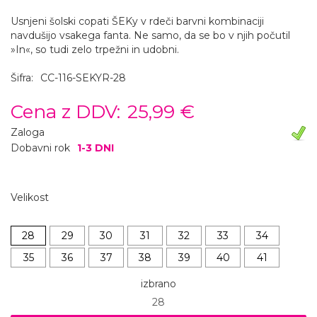
Usnjeni šolski copati ŠEKy v rdeči barvni kombinaciji
navdušijo vsakega fanta. Ne samo, da se bo v njih počutil
»In«, so tudi zelo trpežni in udobni.
Šifra:
CC-116-SEKYR-28
Cena z DDV:
25,99 €
Zaloga
Dobavni rok
1-3 DNI
Velikost
28
29
30
31
32
33
34
35
36
37
38
39
40
41
izbrano
28