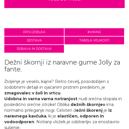
OPIS IZDELKA
#VIKING
SESTAVA
TABELA VELIKOSTI
DOBAVA IN DOSTAVA
Dežni škornji iz naravne gume Jolly za
fante.
Življenje je veselo, kajne? Retro čevelj, posodobljen s
sodobnimi detajli in ojačanim prstnim predelom, je
zmagovalec v šoli in vrtcu
.
Udobna in varna varna notranjost
nudi srečna stopala in
posledično srečne otroke! Oblika
dežnih škornjev
ima
normalno prileganje nogi. Celoten d
ežni škorenj
je
iz
naravnega kavčuka
, ki je
elastičen, odporen in
vodoodporen
. Notranji vložek je odstranljiv za enostavno
sušenje.