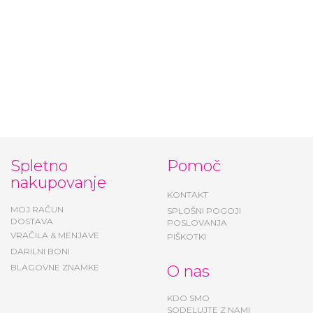
Podloženi dežni
Pomladna bombažna
škornji za fante
kapa za otroke -
Transformer - Demar
Pupill
od 19,90 €
7,45 €
Spletno
Pomoč
nakupovanje
KONTAKT
MOJ RAČUN
SPLOŠNI POGOJI
DOSTAVA
POSLOVANJA
VRAČILA & MENJAVE
PIŠKOTKI
DARILNI BONI
BLAGOVNE ZNAMKE
O nas
KDO SMO
SODELUJTE Z NAMI