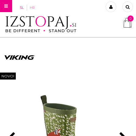
SL
HR
0
Prijavi se
Registriraj se
Ste pozabili geslo?
NOVO!