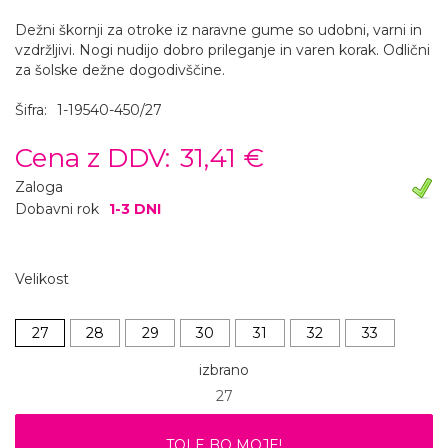
Dežni škornji za otroke iz naravne gume so udobni, varni in
vzdržljivi. Nogi nudijo dobro prileganje in varen korak. Odlični
za šolske dežne dogodivščine.
Šifra:
1-19540-450/27
Cena z DDV:
31,41 €
Zaloga
Dobavni rok
1-3 DNI
Velikost
27
28
29
30
31
32
33
izbrano
27
TOLE BO MOJE!