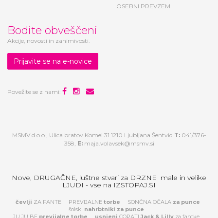
OSEBNI PREVZEM
Bodite obveščeni
Akcije, novosti in zanimivosti.
Prijavite se na e-novice
Povežite se z nami:
MSMV d.o.o., Ulica bratov Komel 31 1210 Ljubljana Šentvid
T:
041/376-
358,
E:
maja.volavsek@msmv.si
Nove, DRUGAČNE, luštne stvari za DRZNE male in velike
LJUDI - vse na IZSTOPAJ.SI
čevlji
ZA FANTE
PREVIJALNE
torbe
SONČNA OČALA
za
punce
šolski
nahrbtniki za punce
JU JU BE
previjalne torbe
usnjeni
COPATI
Jack & Lilly
za fantke