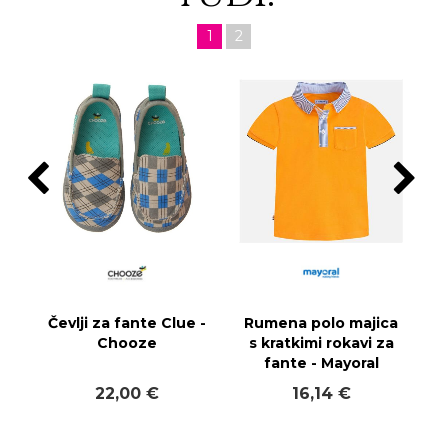
1
2
Čevlji za fante Clue -
Rumena polo majica
Chooze
s kratkimi rokavi za
fante - Mayoral
22,00 €
16,14 €