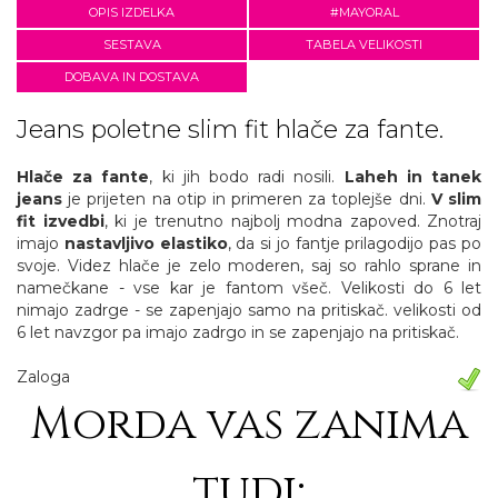
OPIS IZDELKA
#MAYORAL
SESTAVA
TABELA VELIKOSTI
DOBAVA IN DOSTAVA
Jeans poletne slim fit hlače za fante.
Hlače za fante
, ki jih bodo radi nosili.
Laheh in tanek
jeans
je prijeten na otip in primeren za toplejše dni.
V slim
fit izvedbi
, ki je trenutno najbolj modna zapoved. Znotraj
imajo
nastavljivo elastiko
, da si jo fantje prilagodijo pas po
svoje. Videz hlače je zelo moderen, saj so rahlo sprane in
namečkane - vse kar je fantom všeč. Velikosti do 6 let
nimajo zadrge - se zapenjajo samo na pritiskač. velikosti od
6 let navzgor pa imajo zadrgo in se zapenjajo na pritiskač.
Zaloga
Morda vas zanima
tudi: