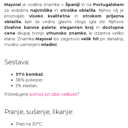
Mayoral
je vodilna znamka v
Španiji
in na
Portugalskem
za sodobna
najstniška
in
otroška oblačila
. Njihov cilj je
proizvajati
visoko kvalitetna
in
otrokom prijazna
oblačila
, kjer še vedno glavno vlogo igra stil. Njihove
živahne
barvne palete
,
eleganten kroj
in
dostopne
cene
skupaj tvorijo
vrhunsko znamko
, ki izžareva veliko
elana. Znamka
Mayoral
bo zagotovo
velik hit
pri današnji,
modno usmerjeni
mladini
.
Sestava:
57% bombaž
.
38% poliester.
5% elastan.
Potrebujete
pomoč pri izbiri velikosti
?
Pranje, sušenje, likanje:
Prati na 30°C.