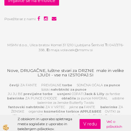
Prijavite se na e-novice
Povežite se z nami:
MSMV d.o.o., Ulica bratov Komel 31 1210 Ljubljana Šentvid
T:
041/376-
358,
E:
maja.volavsek@msmv.si
Nove, DRUGAČNE, luštne stvari za DRZNE male in velike
LJUDI - vse na IZSTOPAJ.SI
čevlji
ZA FANTE
PREVIJALNE
torbe
SONČNA OČALA
za
punce
šolski
nahrbtniki za punce
JU JU BE
previjalne torbe
usnjeni
COPATI
Jack & Lilly
za fantke
balerinke
ZA PUNCE CHOOZE
oblačila
za punce MAYORAL
udobne
balerinke za ženske Butterfly Twists
fantovski nahrbtniki
ZA V VRTEC
jakne
za
FANTE
balerinke
ZA
ŽENSKE
organske
kozmetične torbice APPLE&BEE
OVITKI za
IPhone
prestižne previjalne torbe Petunia Pickle Bottom
Z obiskom in uporabo spletnega
Več o
V redu
mesta soglašate z uporabo in
piškotkih
Izdelava spletne trgovine
beleženjem piškotkov.