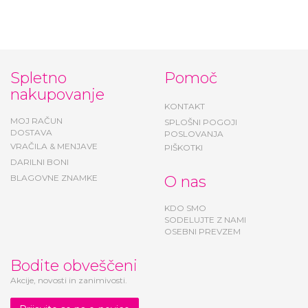
76,97 €
50,96 €
Spletno
Pomoč
nakupovanje
KONTAKT
MOJ RAČUN
SPLOŠNI POGOJI
DOSTAVA
POSLOVANJA
VRAČILA & MENJAVE
PIŠKOTKI
DARILNI BONI
BLAGOVNE ZNAMKE
O nas
KDO SMO
SODELUJTE Z NAMI
OSEBNI PREVZEM
Bodite obveščeni
Akcije, novosti in zanimivosti.