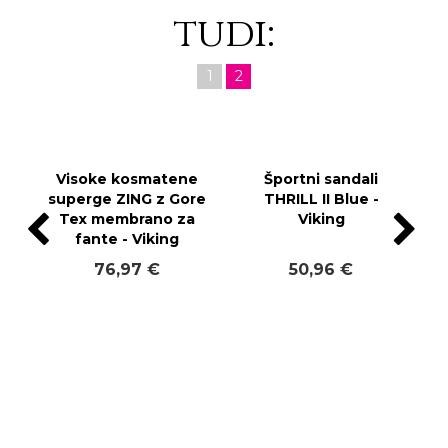
tudi:
1
2
Visoke kosmatene
Športni sandali
superge ZING z Gore
THRILL II Blue -
Tex membrano za
Viking
fante - Viking