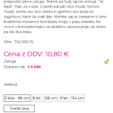
preprosto samo uživajo. Mame pa tudi, saj ne uničuje ˝ta
lepih˝ hlač za v šolo. V petih barvah, živo modri, temno
modri, svetlo sivi, živo zeleni in grafitno sivi, bodo to
zagotovo hlače za vsak dan. Mehke, saj so narejene iz zelo
kvalitetne mešanice bombaža, imajo v pasu elastiko ter
vrvico v kontrastni barvi za dodatno zavezovanje, ob strani
pa sta dva žepa.
Šifra:
742-050-3L
Cena z DDV:
10,80 €
Zaloga
Dobavni rok
1-3 DNI
Velikost
3 leta - 98 cm
8 let - 128 cm
9 let - 134 cm
Svetlo siva