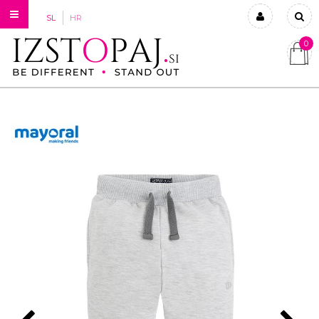
SL
HR
0
Prijavi se
Registriraj se
Ste pozabili geslo?