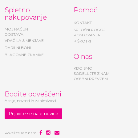
Spletno
Pomoč
nakupovanje
KONTAKT
MOJ RAČUN
SPLOŠNI POGOJI
DOSTAVA
POSLOVANJA
VRAČILA & MENJAVE
PIŠKOTKI
DARILNI BONI
BLAGOVNE ZNAMKE
O nas
KDO SMO
SODELUJTE Z NAMI
OSEBNI PREVZEM
Bodite obveščeni
Akcije, novosti in zanimivosti.
Prijavite se na e-novice
Povežite se z nami: