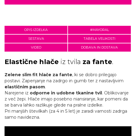
OPIS IZDELKA
#MAYORAL
SESTAVA
TABELA VELIKOSTI
VIDEO
DOBAVA IN DOSTAVA
Elastične hlače
iz tvila
za fante
.
Zelene slim fit hlače za fante
, ki se dobro prilegajo
postavi. Zapenjanje na zadrgo in gumb ter z nastavljivim
elastičnim pasom
.
Narejene iz
odporne in udobne tkanine tvil
. Oblikovanje
z več žepi. Hlače imajo posebno niansiranje, kar pomeni da
se barva lahko razlikuje glede na pralne izdelke.
Pri manjših številkah (za 4 in 5 let) je zaradi varnosti zadrga
samo navidezna.