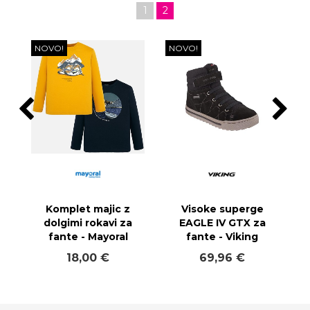
1
2
NOVO!
NOVO!
Komplet majic z
Visoke superge
dolgimi rokavi za
EAGLE IV GTX za
fante - Mayoral
fante - Viking
18,00 €
69,96 €