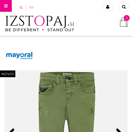
SL
HR
0
Prijavi se
Registriraj se
Ste pozabili geslo?
NOVO!