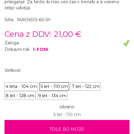
prileganje. Za fante, ki niso ves čas v trenirki a si vseeno
želijo udobja.
Šifra:
MAY/4510-60-5Y
Cena z DDV:
21,00 €
Zaloga
Dobavni rok
1-3 DNI
Velikost
4 leta - 104 cm
5 let - 110 cm
7 let - 122 cm
8 let - 128 cm
9 let - 134 cm
izbrano
5 let - 110 cm
TOLE BO MOJE!