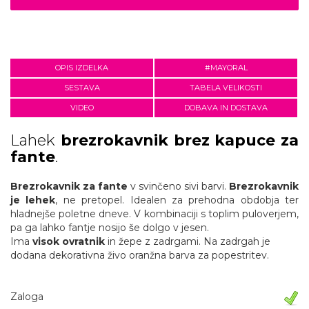
OPIS IZDELKA
#MAYORAL
SESTAVA
TABELA VELIKOSTI
VIDEO
DOBAVA IN DOSTAVA
Lahek
brezrokavnik brez kapuce za
fante
.
Brezrokavnik za fante
v svinčeno sivi barvi.
Brezrokavnik
je lehek
, ne pretopel. Idealen za prehodna obdobja ter
hladnejše poletne dneve. V kombinaciji s toplim puloverjem,
pa ga lahko fantje nosijo še dolgo v jesen.
Ima
visok ovratnik
in žepe z zadrgami. Na zadrgah je
dodana dekorativna živo oranžna barva za popestritev.
Zaloga