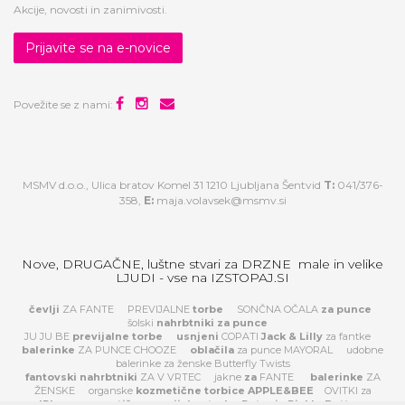
Akcije, novosti in zanimivosti.
Prijavite se na e-novice
Povežite se z nami:
MSMV d.o.o., Ulica bratov Komel 31 1210 Ljubljana Šentvid
T:
041/376-
358,
E:
maja.volavsek@msmv.si
Nove, DRUGAČNE, luštne stvari za DRZNE male in velike
LJUDI - vse na IZSTOPAJ.SI
čevlji
ZA FANTE
PREVIJALNE
torbe
SONČNA OČALA
za
punce
šolski
nahrbtniki za punce
JU JU BE
previjalne torbe
usnjeni
COPATI
Jack & Lilly
za fantke
balerinke
ZA PUNCE CHOOZE
oblačila
za punce MAYORAL
udobne
balerinke za ženske Butterfly Twists
fantovski nahrbtniki
ZA V VRTEC
jakne
za
FANTE
balerinke
ZA
ŽENSKE
organske
kozmetične torbice APPLE&BEE
OVITKI za
IPhone
prestižne previjalne torbe Petunia Pickle Bottom