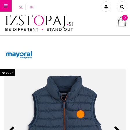
SL
HR
0
Prijavi se
Registriraj se
Ste pozabili geslo?
NOVO!