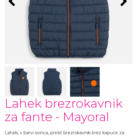
Lahek brezrokavnik
za fante - Mayoral
Lahek, v barvi svinca, prešit brezrokavnik brez kapuce za