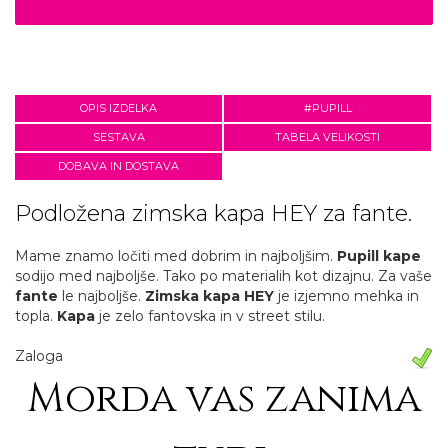
OPIS IZDELKA
#PUPILL
SESTAVA
TABELA VELIKOSTI
DOBAVA IN DOSTAVA
Podložena zimska kapa HEY za fante.
Mame znamo ločiti med dobrim in najboljšim.
Pupill kape
sodijo med najboljše. Tako po materialih kot dizajnu. Za vaše
fante
le najboljše.
Zimska kapa HEY
je izjemno mehka in
topla.
Kapa
je zelo fantovska in v street stilu.
Zaloga
Morda vas zanima