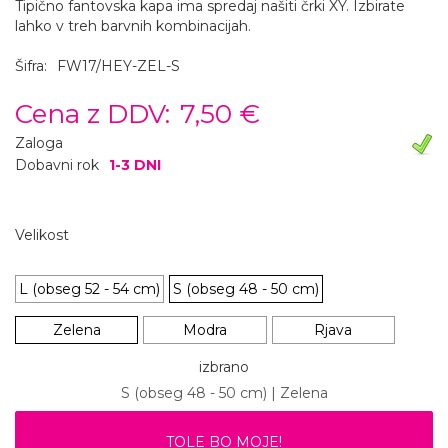
Tipično fantovska kapa ima spredaj našiti črki XY. Izbirate
lahko v treh barvnih kombinacijah.
Šifra:
FW17/HEY-ZEL-S
Cena z DDV:
7,50 €
Zaloga
Dobavni rok
1-3 DNI
Velikost
L (obseg 52 - 54 cm)
S (obseg 48 - 50 cm)
Zelena
Modra
Rjava
izbrano
S (obseg 48 - 50 cm) | Zelena
TOLE BO MOJE!