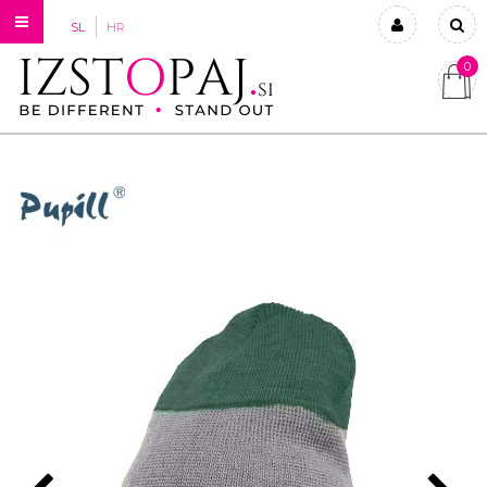
SL
HR
0
Prijavi se
Registriraj se
Ste pozabili geslo?