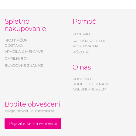
Spletno
Pomoč
nakupovanje
KONTAKT
MOJ RAČUN
SPLOŠNI POGOJI
DOSTAVA
POSLOVANJA
VRAČILA & MENJAVE
PIŠKOTKI
DARILNI BONI
BLAGOVNE ZNAMKE
O nas
KDO SMO
SODELUJTE Z NAMI
OSEBNI PREVZEM
Bodite obveščeni
Akcije, novosti in zanimivosti.
Prijavite se na e-novice