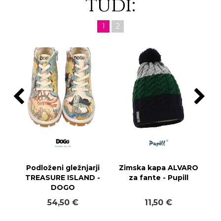
tudi:
1
2
Podloženi gležnjarji
Zimska kapa ALVARO
TREASURE ISLAND -
za fante - Pupill
DOGO
54,50 €
11,50 €