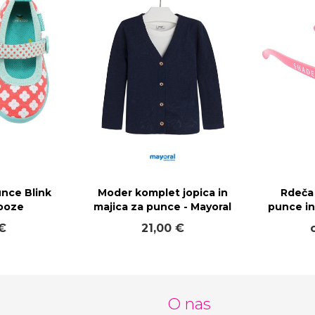
unce Blink
Moder komplet jopica in
Rdeča
hooze
majica za punce - Mayoral
punce in
€
21,00 €
O nas