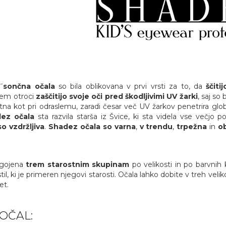
˝
sončna očala
so bila oblikovana v prvi vrsti za to, da
ščiti
sem otroci
zaščitijo svoje oči pred škodljivimi UV žarki
, saj so
entna kot pri odraslemu, zaradi česar več UV žarkov penetrira gl
ez očala
sta razvila starša iz Švice, ki sta videla vse večjo 
so vzdržljiva
.
Shadez očala so varna
,
v trendu
,
trpežna
in
ob
agojena
trem starostnim skupinam
po velikosti in po barvnih
l, ki je primeren njegovi starosti. Očala lahko dobite v treh veliko
et.
OČAL: