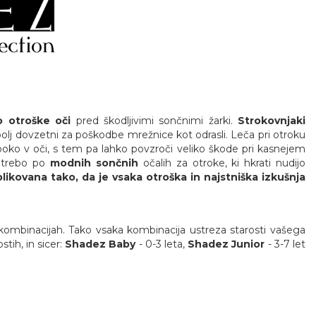
jo otroške oči
pred škodljivimi sončnimi žarki.
Strokovnjaki
 bolj dovzetni za poškodbe mrežnice kot odrasli. Leča pri otroku
oboko v oči, s tem pa lahko povzroči veliko škode pri kasnejem
potrebo po
modnih sončnih
očalih za otroke, ki hkrati nudijo
likovana tako, da je vsaka otroška in najstniška izkušnja
 kombinacijah. Tako vsaka kombinacija ustreza starosti vašega
stih, in sicer:
Shadez Baby
- 0-3 leta,
Shadez Junior
- 3-7 let