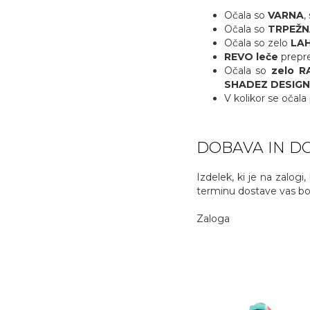
Očala so
VARNA
,
Očala so
TRPEŽN
Očala so zelo
LA
REVO leče
prepre
Očala so
zelo R
SHADEZ DESIGNER
V kolikor se očala
DOBAVA IN DO
Izdelek, ki je na zalogi
terminu dostave vas bom
Zaloga