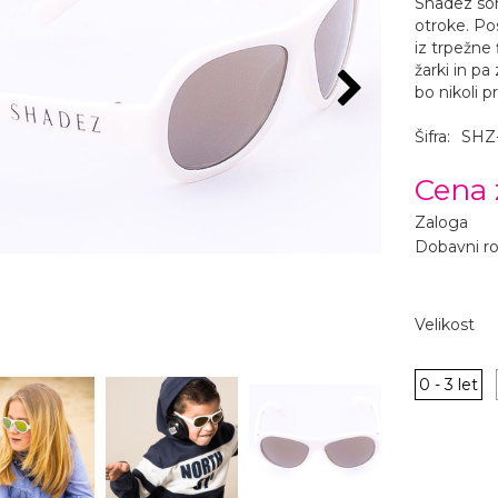
Shadez son
otroke. Po
iz trpežne
žarki in pa
bo nikoli pr
Šifra:
SHZ
Cena 
Zaloga
Dobavni r
Velikost
0 - 3 let