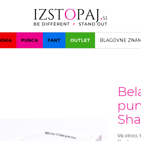
NSKA
PUNCA
FANT
OUTLET
BLAGOVNE ZNA
Bel
pun
Sha
Vsi otroci,