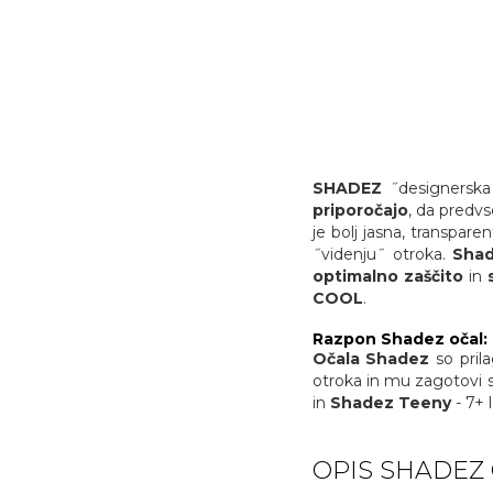
SHADEZ
˝designerska
priporočajo
, da predv
je bolj jasna, transpar
˝videnju˝ otroka.
Shad
optimalno zaščito
in
COOL
.
Razpon Shadez očal:
Očala Shadez
so pril
otroka in mu zagotovi sti
in
Shadez Teeny
- 7+ l
OPIS SHADEZ 