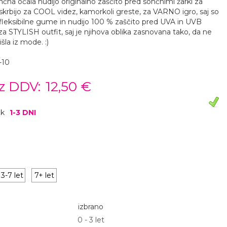
čna očala nudijo originalno zaščito pred sončnimi žarki za
skrbijo za COOL videz, kamorkoli greste, za VARNO igro, saj so
 fleksibilne gume in nudijo 100 % zaščito pred UVA in UVB
 za STYLISH outfit, saj je njihova oblika zasnovana tako, da ne
išla iz mode. :)
-10
z DDV:
12,50 €
ok
1-3 DNI
3-7 let
7+ let
izbrano
0 - 3 let