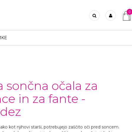
0
Prijavi se
Registriraj se
MKE
Ste pozabili geslo?
a sončna očala za
ce in za fante -
dez
 tako kot njihovi starši, potrebujejo zaščito oči pred soncem.