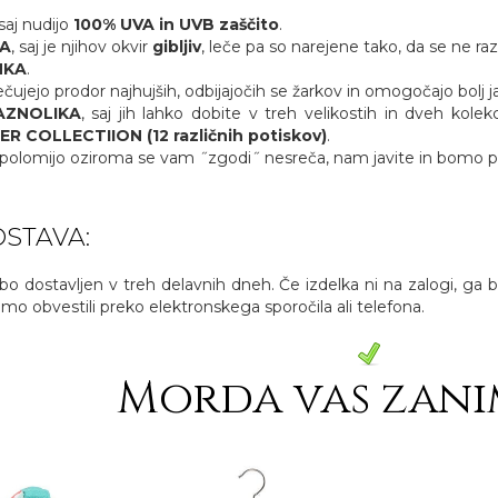
 saj nudijo
100% UVA in UVB zaščito
.
A
, saj je njihov okvir
gibljiv
, leče pa so narejene tako, da se ne razb
HKA
.
čujejo prodor najhujših, odbijajočih se žarkov in omogočajo bolj 
AZNOLIKA
, saj jih lahko dobite v treh velikostih in dveh kolek
 COLLECTIION (12 različnih potiskov)
.
 polomijo oziroma se vam ˝zgodi˝ nesreča, nam javite in bomo posred
STAVA:
, bo dostavljen v treh delavnih dneh. Če izdelka ni na zalogi, ga
o obvestili preko elektronskega sporočila ali telefona.
Morda vas zani