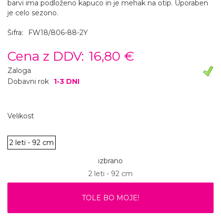
barvi ima podloženo kapuco in je mehak na otip. Uporaben
je celo sezono.
Šifra:
FW18/806-88-2Y
Cena z DDV:
16,80 €
Zaloga
Dobavni rok
1-3 DNI
Velikost
2 leti - 92 cm
izbrano
2 leti - 92 cm
TOLE BO MOJE!