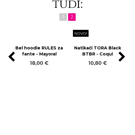
tudi:
1
2
NOVO!
Bel hoodie RULES za
Natikači TORA Black
fante - Mayoral
BTBR - Coqui
18,00 €
10,80 €