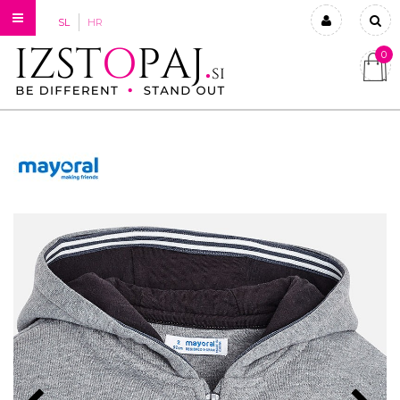
SL
HR
0
Prijavi se
Registriraj se
Ste pozabili geslo?