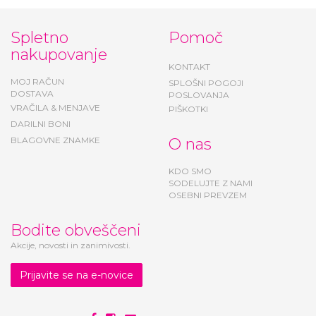
Spletno
Pomoč
nakupovanje
KONTAKT
MOJ RAČUN
SPLOŠNI POGOJI
DOSTAVA
POSLOVANJA
VRAČILA & MENJAVE
PIŠKOTKI
DARILNI BONI
BLAGOVNE ZNAMKE
O nas
KDO SMO
SODELUJTE Z NAMI
OSEBNI PREVZEM
Bodite obveščeni
Akcije, novosti in zanimivosti.
Prijavite se na e-novice
Povežite se z nami: