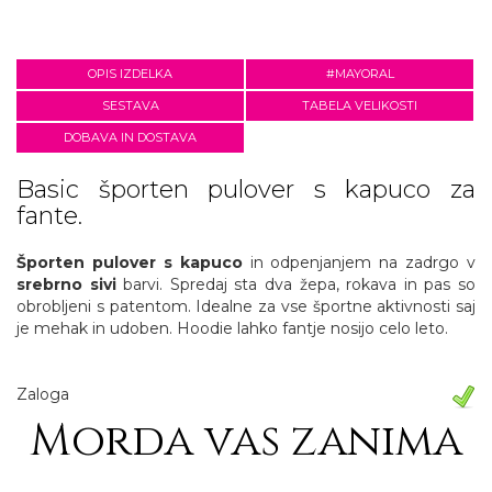
OPIS IZDELKA
#MAYORAL
SESTAVA
TABELA VELIKOSTI
DOBAVA IN DOSTAVA
Basic športen pulover s kapuco za
fante.
Športen pulover s kapuco
in odpenjanjem na zadrgo v
srebrno sivi
barvi. Spredaj sta dva žepa, rokava in pas so
obrobljeni s patentom. Idealne za vse športne aktivnosti saj
je mehak in udoben. Hoodie lahko fantje nosijo celo leto.
Zaloga
Morda vas zanima