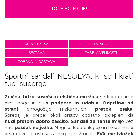
TOLE BO MOJE!
OPIS IZDELKA
#VIKING
SESTAVA
TABELA VELIKOSTI
DOBAVA IN DOSTAVA
Športni sandali NESOEYA, ki so hkrati
tudi superge.
Zračna
,
hitro sušeča
in
elstična
mrežica
se lepo oprime
okoli noge in nudi
podporo in udobje
.
Odprtine pri
strani
omogočajo maksimalen
pretok zraka
.
Spredaj je predel okoli prstov dodatno okreplen, da
nudi prstom dobro zaščito
.
Sandali za fante
imajo čez
nart
pašček na ježka
. Nogi se lepo prilegajo in hkrati imajo
prsti dovolj prostora za miganje. Vmesni
EVA medvložek