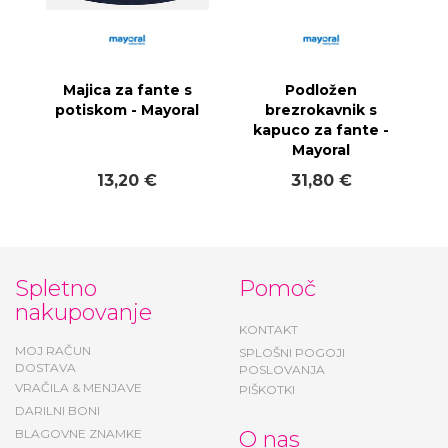
Majica za fante s
Podložen
potiskom - Mayoral
brezrokavnik s
kapuco za fante -
Mayoral
13,20 €
31,80 €
Spletno
Pomoč
nakupovanje
KONTAKT
MOJ RAČUN
SPLOŠNI POGOJI
DOSTAVA
POSLOVANJA
VRAČILA & MENJAVE
PIŠKOTKI
DARILNI BONI
BLAGOVNE ZNAMKE
O nas