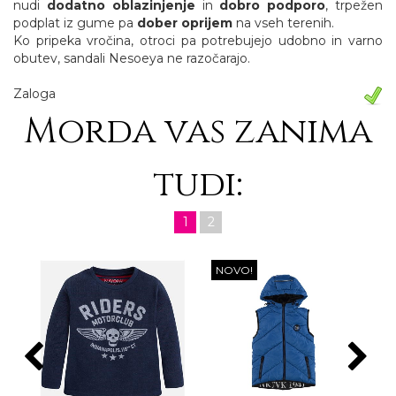
nudi
dodatno oblazinjenje
in
dobro podporo
, trpežen
podplat iz gume pa
dober oprijem
na vseh terenih.
Ko pripeka vročina, otroci pa potrebujejo udobno in varno
obutev, sandali Nesoeya ne razočarajo.
Zaloga
Morda vas zanima
tudi:
1
2
NOVO!