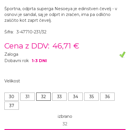
Športna, odprta superga Nesoeya je edinstven čevelj - v
osnovi je sandal, saj je odprt in zračen, ima pa odlično
zaščito kot zaprt čevelj.
Šifra:
3-47710-231/32
Cena z DDV:
46,71 €
Zaloga
Dobavni rok
1-3 DNI
Velikost
30
31
32
33
34
35
36
37
izbrano
32