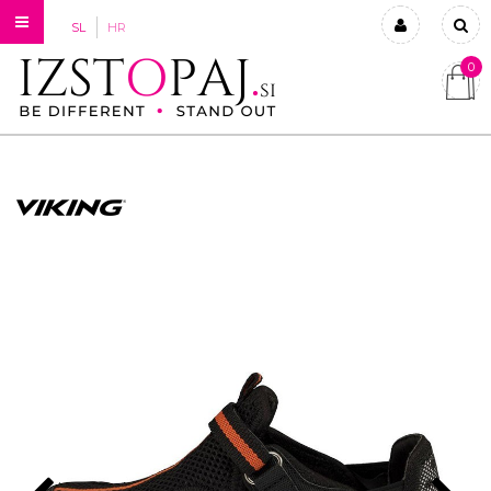
SL
HR
0
Prijavi se
Registriraj se
Ste pozabili geslo?