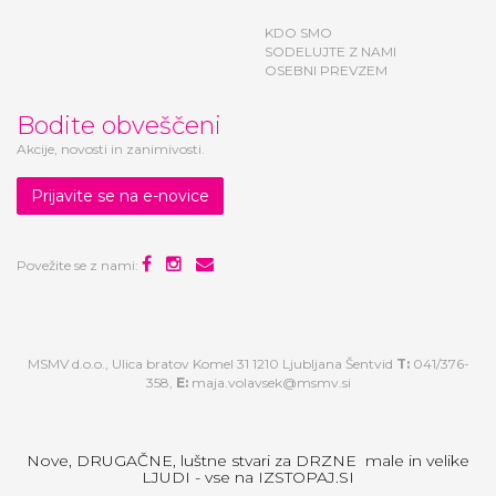
KDO SMO
SODELUJTE Z NAMI
OSEBNI PREVZEM
Bodite obveščeni
Akcije, novosti in zanimivosti.
Prijavite se na e-novice
Povežite se z nami:
MSMV d.o.o., Ulica bratov Komel 31 1210 Ljubljana Šentvid
T:
041/376-
358,
E:
maja.volavsek@msmv.si
Nove, DRUGAČNE, luštne stvari za DRZNE male in velike
LJUDI - vse na IZSTOPAJ.SI