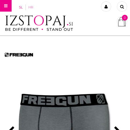
SL
HR
0
Prijavi se
Registriraj se
Ste pozabili geslo?