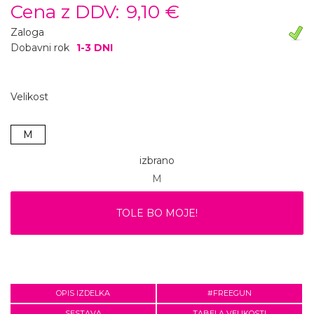
Cena z DDV:
9,10 €
Zaloga
Dobavni rok
1-3 DNI
Velikost
M
izbrano
M
TOLE BO MOJE!
OPIS IZDELKA
#FREEGUN
SESTAVA
TABELA VELIKOSTI