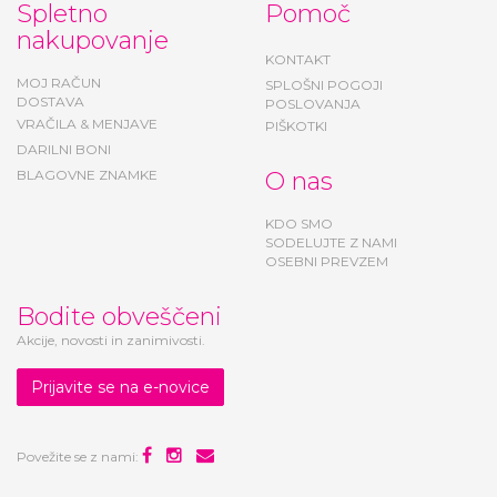
Spletno
Pomoč
nakupovanje
KONTAKT
MOJ RAČUN
SPLOŠNI POGOJI
DOSTAVA
POSLOVANJA
VRAČILA & MENJAVE
PIŠKOTKI
DARILNI BONI
BLAGOVNE ZNAMKE
O nas
KDO SMO
SODELUJTE Z NAMI
OSEBNI PREVZEM
Bodite obveščeni
Akcije, novosti in zanimivosti.
Prijavite se na e-novice
Povežite se z nami: