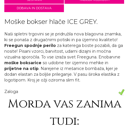
DOBAVA IN DOSTAVA
Moške bokser hlače ICE GREY.
Naši spletni trgovini se je pridružila nova blagovna znamka,
ki se ponaša z drugačnimi potiski in pa izjemno kvaliteto!
Freegun
spodnje perilo
za katerega boste pozabili, da ga
nosite! Pisani vzorci, barvitost, udarni dizajni in močna
vizualna sporočila. To vse izraža svet Freeguna. Enobarvne
moške boksarice
so udobne ter izjemno mehke in
prijetne na otip
. Narejene iz mešanice bombaža, kjer je
dodan elastan za boljše prileganje. V pasu široka elastika z
logotipom. Kroj je ožji oziroma slim fit.
Zaloga
Morda vas zanima
tudi: