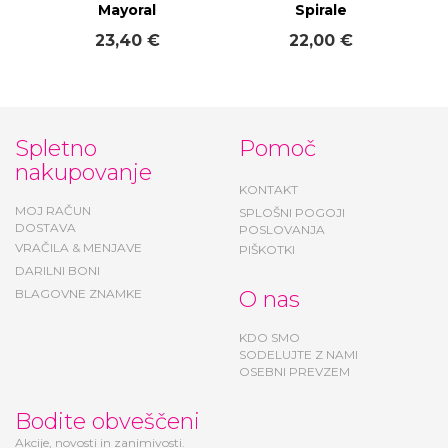
Mayoral
Spirale
23,40 €
22,00 €
Spletno
Pomoč
nakupovanje
KONTAKT
MOJ RAČUN
SPLOŠNI POGOJI
DOSTAVA
POSLOVANJA
VRAČILA & MENJAVE
PIŠKOTKI
DARILNI BONI
BLAGOVNE ZNAMKE
O nas
KDO SMO
SODELUJTE Z NAMI
OSEBNI PREVZEM
Bodite obveščeni
Akcije, novosti in zanimivosti.