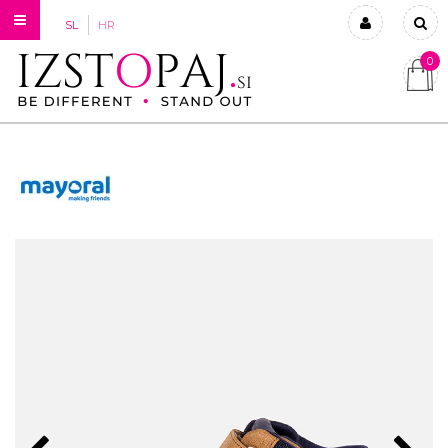
SL
HR
0
Prijavi se
Registriraj se
Ste pozabili geslo?