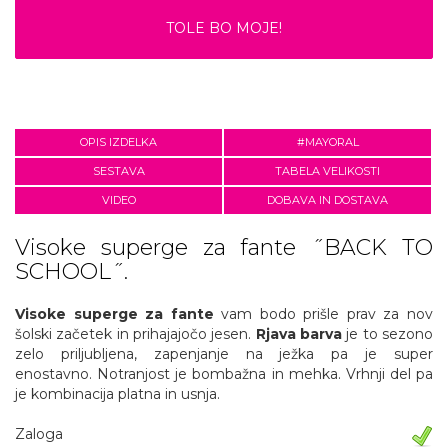
TOLE BO MOJE!
OPIS IZDELKA
#MAYORAL
SESTAVA
TABELA VELIKOSTI
VIDEO
DOBAVA IN DOSTAVA
Visoke superge za fante ˝BACK TO
SCHOOL˝.
Visoke
superge za fante
vam bodo prišle prav za nov
šolski začetek in prihajajočo jesen.
Rjava barva
je to sezono
zelo priljubljena, zapenjanje na ježka pa je super
enostavno. Notranjost je bombažna in mehka. Vrhnji del pa
je kombinacija platna in usnja.
Zaloga