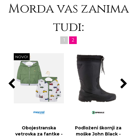
Morda vas zanima
tudi:
1
2
NOVO!
Obojestranska
Podloženi škornji za
vetrovka za fantke -
moške John Black -