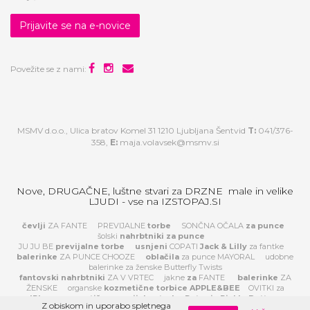
Prijavite se na e-novice
Povežite se z nami:
MSMV d.o.o., Ulica bratov Komel 31 1210 Ljubljana Šentvid
T:
041/376-
358,
E:
maja.volavsek@msmv.si
Nove, DRUGAČNE, luštne stvari za DRZNE male in velike
LJUDI - vse na IZSTOPAJ.SI
čevlji
ZA FANTE
PREVIJALNE
torbe
SONČNA OČALA
za
punce
šolski
nahrbtniki za punce
JU JU BE
previjalne torbe
usnjeni
COPATI
Jack & Lilly
za fantke
balerinke
ZA PUNCE CHOOZE
oblačila
za punce MAYORAL
udobne
balerinke za ženske Butterfly Twists
fantovski nahrbtniki
ZA V VRTEC
jakne
za
FANTE
balerinke
ZA
ŽENSKE
organske
kozmetične torbice APPLE&BEE
OVITKI za
IPhone
prestižne previjalne torbe Petunia Pickle Bottom
Z obiskom in uporabo spletnega