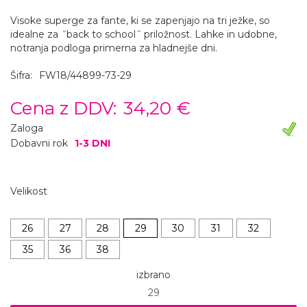
Visoke superge za fante, ki se zapenjajo na tri ježke, so
idealne za ˝back to school˝ priložnost. Lahke in udobne,
notranja podloga primerna za hladnejše dni.
Šifra:
FW18/44899-73-29
Cena z DDV:
34,20 €
Zaloga
Dobavni rok
1-3 DNI
Velikost
26
27
28
29
30
31
32
35
36
38
izbrano
29