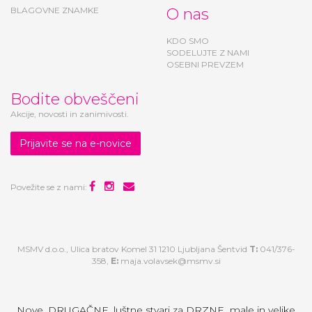
BLAGOVNE ZNAMKE
O nas
KDO SMO
SODELUJTE Z NAMI
OSEBNI PREVZEM
Bodite obveščeni
Akcije, novosti in zanimivosti.
Prijavite se na e-novice
Povežite se z nami:
MSMV d.o.o., Ulica bratov Komel 31 1210 Ljubljana Šentvid
T:
041/376-
358,
E:
maja.volavsek@msmv.si
Nove, DRUGAČNE, luštne stvari za DRZNE male in velike