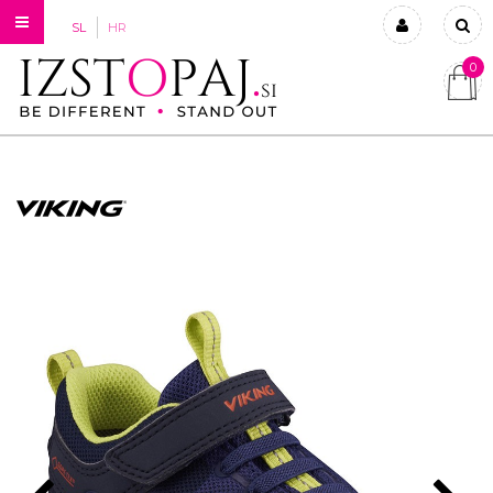
SL
HR
0
Prijavi se
Registriraj se
Ste pozabili geslo?