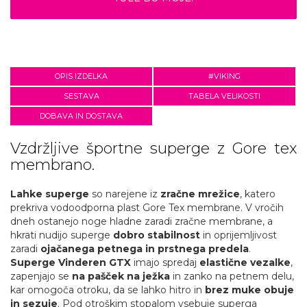
OPIS IZDELKA
#VIKING
SESTAVA
TABELA VELIKOSTI
DOBAVA IN DOSTAVA
Vzdržljive športne superge z Gore tex
membrano.
Lahke superge
so narejene iz
zračne mrežice
, katero
prekriva vodoodporna plast Gore Tex membrane. V vročih
dneh ostanejo noge hladne zaradi zračne membrane, a
hkrati nudijo superge
dobro stabilnost
in oprijemljivost
zaradi
ojačanega petnega in prstnega predela
.
Superge Vinderen GTX
imajo spredaj
elastične vezalke
,
zapenjajo se
na pašček na ježka
in zanko na petnem delu,
kar omogoča otroku, da se lahko hitro in
brez muke obuje
in sezuje
. Pod otroškim stopalom vsebuje superga