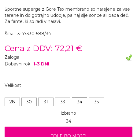
Športne superge z Gore Tex membrano so narejene za vse
terene in dolgotrajno udobje, pa naj sije sonce ali pada dež.
Za fante, ki so radi v naravi.
Šifra:
3-47330-588/34
Cena z DDV:
72,21 €
Zaloga
Dobavni rok
1-3 DNI
Velikost
28
30
31
33
34
35
izbrano
34
TOLE BO MOJE!