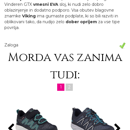
Vinderen GTX
vmesni EVA
sloj, ki nudi zelo dobro
oblazinjenje in dodatno podporo. Vsa obutev blagovne
znamke
Viking
ima gumaste podplate, ki so bili razviti in
oblikovani tako, da nudijo zelo
dober oprijem
za vse tipe
površja.
Zaloga
Morda vas zanima
tudi:
1
2