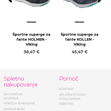
Športne superge za
Športne superge za
fante HOLMEN -
fante KOLLEN -
Viking
Viking
38,47 €
45,47 €
Spletno
Pomoč
nakupovanje
KONTAKT
MOJ RAČUN
SPLOŠNI POGOJI
DOSTAVA
POSLOVANJA
VRAČILA & MENJAVE
PIŠKOTKI
DARILNI BONI