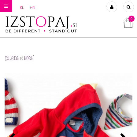
SL
HR
0
Prijavi se
Registriraj se
Ste pozabili geslo?