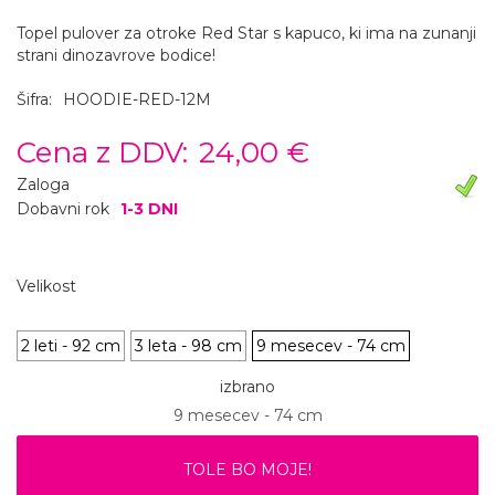
Topel pulover za otroke Red Star s kapuco, ki ima na zunanji
strani dinozavrove bodice!
Šifra:
HOODIE-RED-12M
Cena z DDV:
24,00 €
Zaloga
Dobavni rok
1-3 DNI
Velikost
2 leti - 92 cm
3 leta - 98 cm
9 mesecev - 74 cm
izbrano
9 mesecev - 74 cm
TOLE BO MOJE!