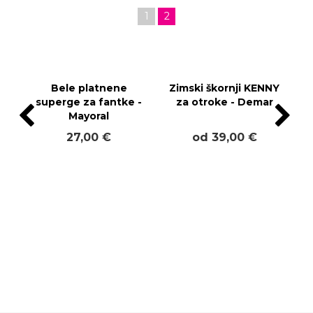
1
2
Bele platnene
Zimski škornji KENNY
superge za fantke -
za otroke - Demar
Mayoral
27,00 €
od 39,00 €