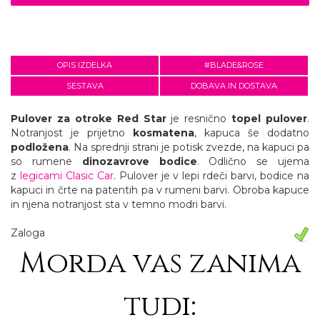
OPIS IZDELKA
#BLADE&ROSE
SESTAVA
DOBAVA IN DOSTAVA
Pulover za otroke
Red Star
je resnično
topel pulover
.
Notranjost je prijetno
kosmatena
, kapuca še dodatno
podložena
. Na sprednji strani je potisk zvezde, na kapuci pa
so rumene
dinozavrove bodice
. Odlično se ujema
z
l
egicami Clasic Car
. Pulover je v lepi rdeči barvi, bodice na
kapuci in črte na patentih pa v rumeni barvi. Obroba kapuce
in njena notranjost sta v temno modri barvi.
Zaloga
Morda vas zanima
tudi: