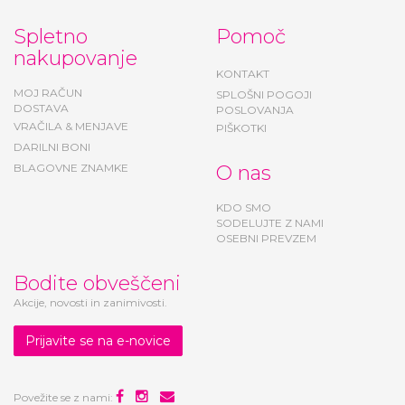
Spletno
Pomoč
nakupovanje
KONTAKT
MOJ RAČUN
SPLOŠNI POGOJI
DOSTAVA
POSLOVANJA
VRAČILA & MENJAVE
PIŠKOTKI
DARILNI BONI
BLAGOVNE ZNAMKE
O nas
KDO SMO
SODELUJTE Z NAMI
OSEBNI PREVZEM
Bodite obveščeni
Akcije, novosti in zanimivosti.
Prijavite se na e-novice
Povežite se z nami: