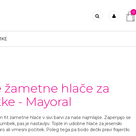
0
Prijavi se
Registriraj se
MKE
Ste pozabili geslo?
e žametne hlače za
tke - Mayoral
m fit žametne hlače v sivi barvi za naše najmlajše. Zapenjajo se
mbek, pas je nastavljiv. Tople in udobne hlače za jesenski
ro ali vmesni počitek. Poleg tega pa bodo dečki pravi frajerčki.