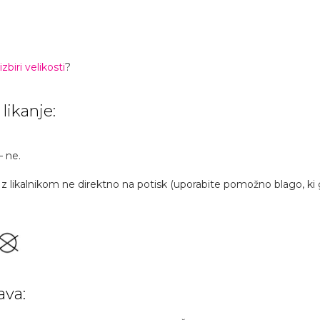
zbiri velikosti
?
 likanje:
– ne.
kalnikom ne direktno na potisk (uporabite pomožno blago, ki ga 
ava: