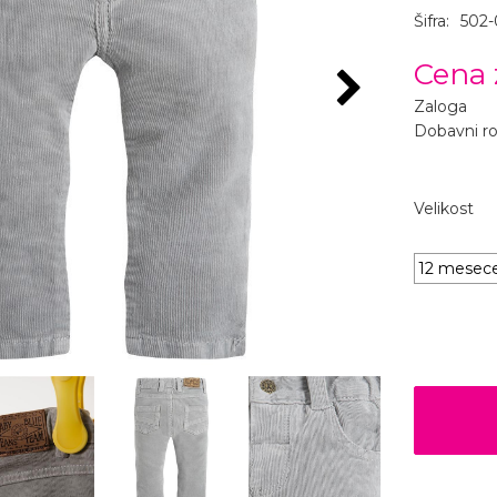
Šifra:
502
Cena 
Zaloga
Dobavni r
Velikost
12 mesec