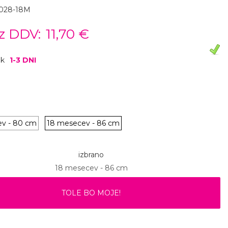
-028-18M
z DDV:
11,70 €
ok
1-3 DNI
ev - 80 cm
18 mesecev - 86 cm
izbrano
18 mesecev - 86 cm
TOLE BO MOJE!