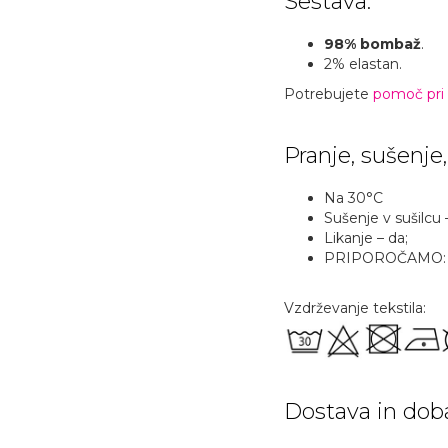
Sestava:
98% bombaž
.
2% elastan.
Potrebujete
pomoč pri i
Pranje, sušenje,
Na 30°C
Sušenje v sušilcu 
Likanje – da;
PRIPOROČAMO: z li
Vzdrževanje tekstila:
Dostava in dob