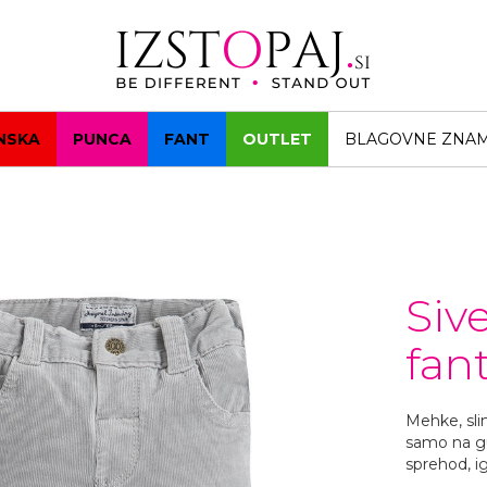
NSKA
PUNCA
FANT
OUTLET
BLAGOVNE ZNA
Siv
fan
Mehke, sli
samo na gu
sprehod, ig