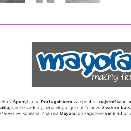
amka v
Španiji
in na
Portugalskem
za sodobna
najstniška
in
o
ačila
, kjer še vedno glavno vlogo igra stil. Njihove
živahne
barv
 izžareva veliko elana. Znamka
Mayoral
bo zagotovo
velik hit
pri