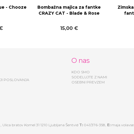
lue - Chooze
Bombažna majica za fantke
Zimska
CRAZY CAT - Blade & Rose
fant
 €
15,00 €
O nas
KDO SMO
SODELUJTE Z NAMI
JI POSLOVANJA
OSEBNI PREVZEM
, Ulica bratov Komel 31 1210 Ljubljana Šentvid
T:
041/376-358,
E:
maja.volavs