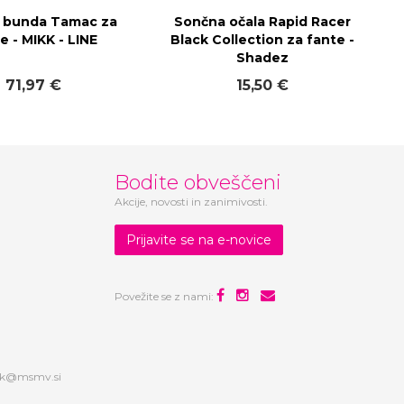
 bunda Tamac za
Sončna očala Rapid Racer
e - MIKK - LINE
Black Collection za fante -
Shadez
71,97 €
15,50 €
Bodite obveščeni
Akcije, novosti in zanimivosti.
Prijavite se na e-novice
Povežite se z nami:
ek@msmv.si