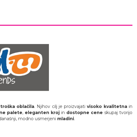
troška oblačila
. Njihov cilj je proizvajati
visoko kvalitetna
in
ne palete
,
eleganten kroj
in
dostopne cene
skupaj tvorijo
 današnji, modno usmerjeni
mladini
.