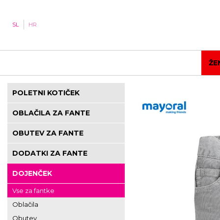
SL
HR
ŽE
POLETNI KOTIČEK
OBLAČILA ZA FANTE
OBUTEV ZA FANTE
DODATKI ZA FANTE
DOJENČEK
Vse za fantke
Oblačila
Obutev