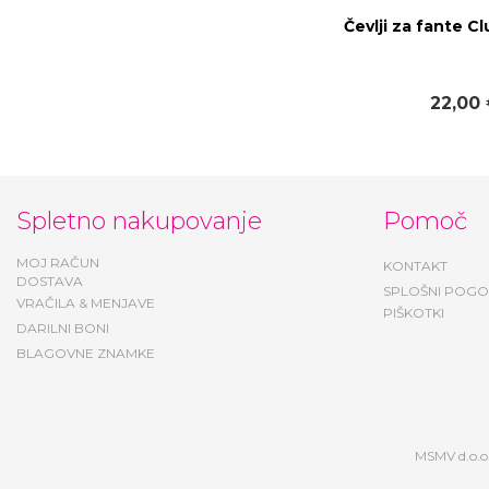
Čevlji za fante C
22,00
Spletno nakupovanje
Pomoč
MOJ RAČUN
KONTAKT
DOSTAVA
SPLOŠNI POGO
VRAČILA & MENJAVE
PIŠKOTKI
DARILNI BONI
BLAGOVNE ZNAMKE
MSMV d.o.o.