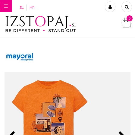
SL
HR
0
Prijavi se
Registriraj se
Ste pozabili geslo?