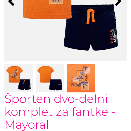
Športen dvo-delni
komplet za fantke -
Mayoral