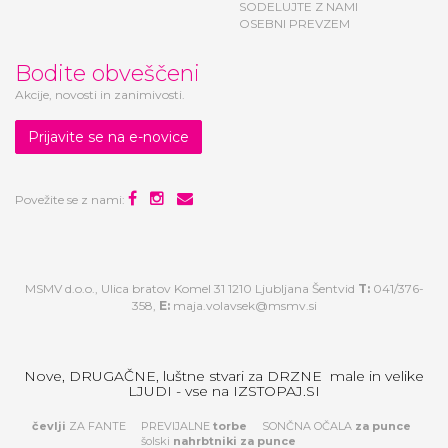
SODELUJTE Z NAMI
OSEBNI PREVZEM
Bodite obveščeni
Akcije, novosti in zanimivosti.
Prijavite se na e-novice
Povežite se z nami:
MSMV d.o.o., Ulica bratov Komel 31 1210 Ljubljana Šentvid
T:
041/376-
358,
E:
maja.volavsek@msmv.si
Nove, DRUGAČNE, luštne stvari za DRZNE male in velike
LJUDI - vse na IZSTOPAJ.SI
čevlji
ZA FANTE
PREVIJALNE
torbe
SONČNA OČALA
za
punce
šolski
nahrbtniki za punce