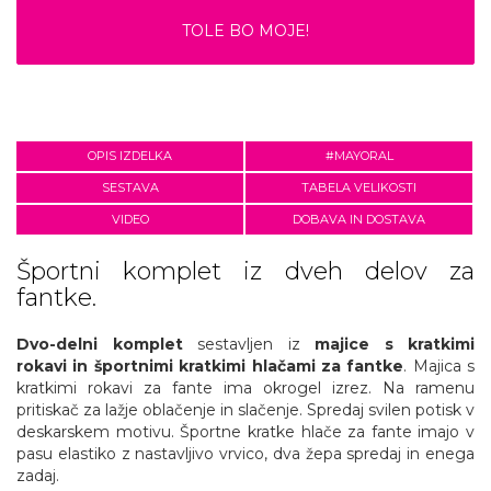
TOLE BO MOJE!
OPIS IZDELKA
#MAYORAL
SESTAVA
TABELA VELIKOSTI
VIDEO
DOBAVA IN DOSTAVA
Športni komplet iz dveh delov za
fantke.
Dvo-delni komplet
sestavljen iz
majice s kratkimi
rokavi in športnimi kratkimi hlačami za fantke
. Majica s
kratkimi rokavi za fante ima okrogel izrez. Na ramenu
pritiskač za lažje oblačenje in slačenje. Spredaj svilen potisk v
deskarskem motivu. Športne kratke hlače za fante imajo v
pasu elastiko z nastavljivo vrvico, dva žepa spredaj in enega
zadaj.