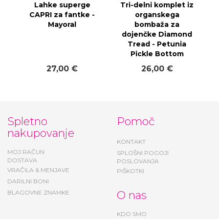
Lahke superge
Tri-delni komplet iz
CAPRI za fantke -
organskega
Mayoral
bombaža za
dojenčke Diamond
Tread - Petunia
Pickle Bottom
27,00 €
26,00 €
Spletno
Pomoč
nakupovanje
KONTAKT
MOJ RAČUN
SPLOŠNI POGOJI
DOSTAVA
POSLOVANJA
VRAČILA & MENJAVE
PIŠKOTKI
DARILNI BONI
BLAGOVNE ZNAMKE
O nas
KDO SMO