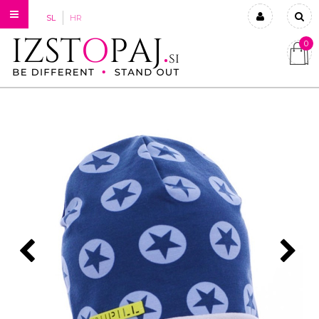
SL
HR
0
Prijavi se
Registriraj se
Ste pozabili geslo?