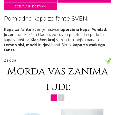
DOBAVA IN DOSTAVA
Pomladna kapa za fante SVEN.
Kapa za fante
Sven je nadvse
uporabna kapa
.
Pomlad
,
jesen
, tudi kakšen hladen, vetroven poletni dan pride ta
kapa v poštev.
Klasičen kroj
v treh temnejših barvah:
temno sivi
,
modri
in
rjavi
barvi. Simpl
kapa za vsakega
fanta
.
Zaloga
Morda vas zanima
tudi:
1
2