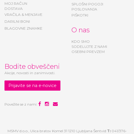
MOJ RAČUN
SPLOŠNI POGOJI
DOSTAVA
POSLOVANJA
VRAČILA & MENJAVE
PIŠKOTKI
DARILNI BONI
BLAGOVNE ZNAMKE
O nas
KDO SMO
SODELUJTE Z NAMI
OSEBNI PREVZEM
Bodite obveščeni
Akcije, novosti in zanimivosti.
Prijavite se na e-novice
Povežite se z nami:
MSMV d.o.o., Ulica bratov Komel 31 1210 Ljubljana Šentvid
T:
041/376-