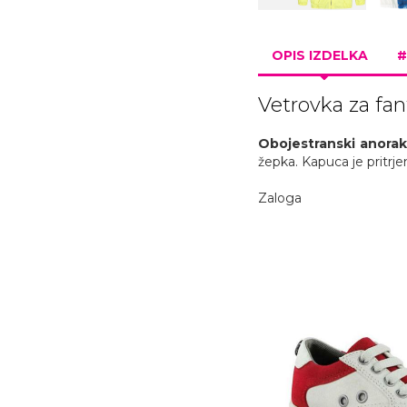
OPIS IZDELKA
#
Vetrovka za fan
Obojestranski anora
žepka. Kapuca je pritrjen
Zaloga