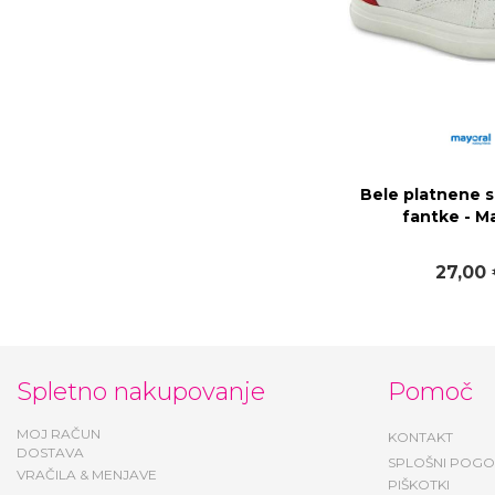
Bele platnene 
fantke - M
27,00
Spletno nakupovanje
Pomoč
MOJ RAČUN
KONTAKT
DOSTAVA
SPLOŠNI POGO
VRAČILA & MENJAVE
PIŠKOTKI