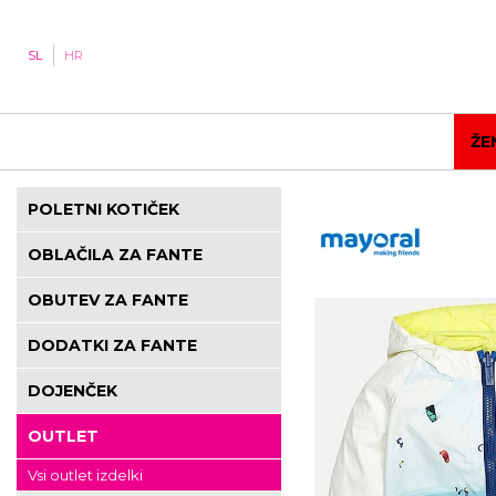
SL
HR
ŽE
POLETNI KOTIČEK
OBLAČILA ZA FANTE
OBUTEV ZA FANTE
DODATKI ZA FANTE
DOJENČEK
OUTLET
Vsi outlet izdelki