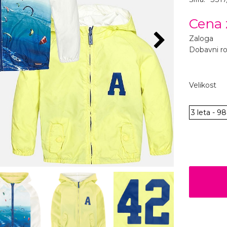
Cena 
Zaloga
Dobavni r
Velikost
3 leta - 9