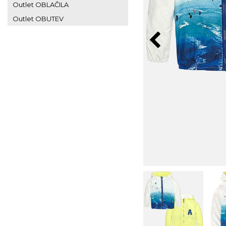
Outlet OBLAČILA
Outlet OBUTEV