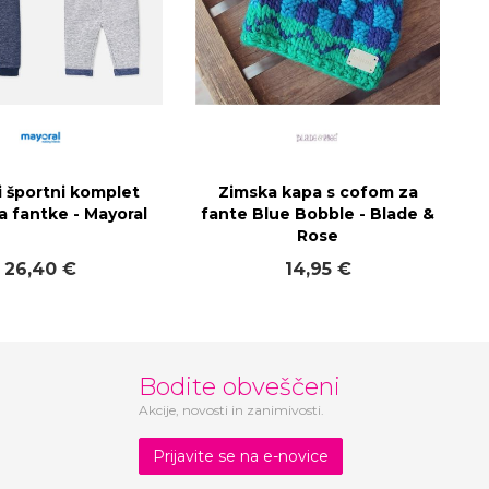
i športni komplet
Zimska kapa s cofom za
 fantke - Mayoral
fante Blue Bobble - Blade &
Rose
26,40 €
14,95 €
Bodite obveščeni
Akcije, novosti in zanimivosti.
Prijavite se na e-novice