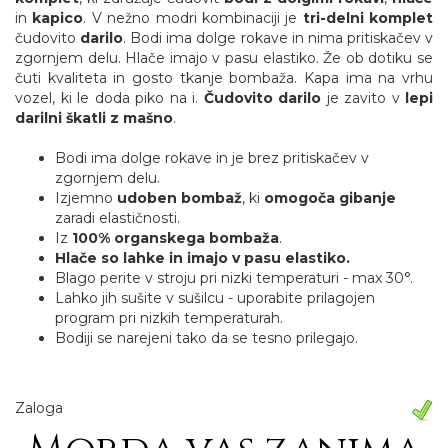
in
kapico
. V nežno modri kombinaciji je
tri-delni komplet
čudovito
darilo
. Bodi ima dolge rokave in nima pritiskačev v
zgornjem delu. Hlače imajo v pasu elastiko. Že ob dotiku se
čuti kvaliteta in gosto tkanje bombaža. Kapa ima na vrhu
vozel, ki le doda piko na i.
Čudovito darilo
je zavito v
lepi
darilni škatli z mašno
.
Bodi ima dolge rokave in je brez pritiskačev v
zgornjem delu.
Izjemno
udoben bombaž
, ki
omogoča gibanje
zaradi elastičnosti.
Iz
100% organskega bombaža
.
Hlače so lahke in imajo v pasu elastiko.
Blago perite v stroju pri nizki temperaturi - max 30°.
Lahko jih sušite v sušilcu - uporabite prilagojen
program pri nizkih temperaturah.
Bodiji se narejeni tako da se tesno prilegajo.
Zaloga