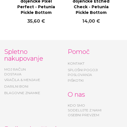
dojenčke Pixel
dojenčke Etched
Perfect - Petunia
Check - Petunia
Pickle Bottom
Pickle Bottom
35,60 €
14,00 €
Spletno
Pomoč
nakupovanje
KONTAKT
MOJ RAČUN
SPLOŠNI POGOJI
DOSTAVA
POSLOVANJA
VRAČILA & MENJAVE
PIŠKOTKI
DARILNI BONI
BLAGOVNE ZNAMKE
O nas
KDO SMO
SODELUJTE Z NAMI
OSEBNI PREVZEM