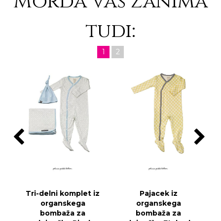
Morda vas zanima
tudi:
1
2
Tri-delni komplet iz
Pajacek iz
organskega
organskega
bombaža za
bombaža za