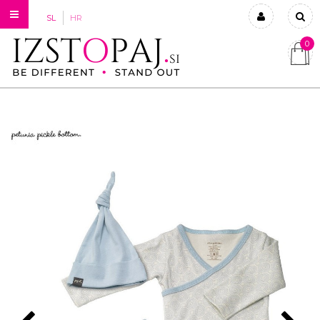
SL
HR
0
Prijavi se
Registriraj se
Ste pozabili geslo?