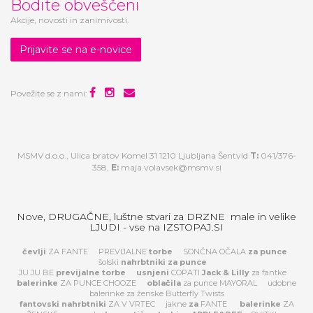
Bodite obveščeni
Akcije, novosti in zanimivosti.
Prijavite se na e-novice
Povežite se z nami:
MSMV d.o.o., Ulica bratov Komel 31 1210 Ljubljana Šentvid
T:
041/376-
358,
E:
maja.volavsek@msmv.si
Nove, DRUGAČNE, luštne stvari za DRZNE male in velike
LJUDI - vse na IZSTOPAJ.SI
čevlji
ZA FANTE
PREVIJALNE
torbe
SONČNA OČALA
za
punce
šolski
nahrbtniki za punce
JU JU BE
previjalne torbe
usnjeni
COPATI
Jack & Lilly
za fantke
balerinke
ZA PUNCE CHOOZE
oblačila
za punce MAYORAL
udobne
balerinke za ženske Butterfly Twists
fantovski nahrbtniki
ZA V VRTEC
jakne
za
FANTE
balerinke
ZA