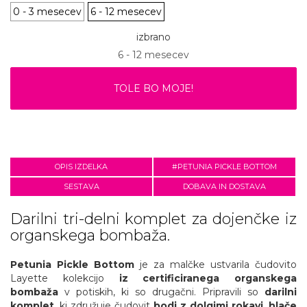
0 - 3 mesecev
6 - 12 mesecev
izbrano
6 - 12 mesecev
TOLE BO MOJE!
OPIS IZDELKA
#PETUNIA PICKLE BOTTOM
SESTAVA
DOBAVA IN DOSTAVA
Darilni tri-delni komplet za dojenčke iz
organskega bombaža.
Petunia Pickle Bottom
je za malčke ustvarila čudovito
Layette kolekcijo
iz certificiranega organskega
bombaža
v potiskih, ki so drugačni. Pripravili so
darilni
komplet
, ki združuje čudovit
bodi z dolgimi rokavi
,
hlače