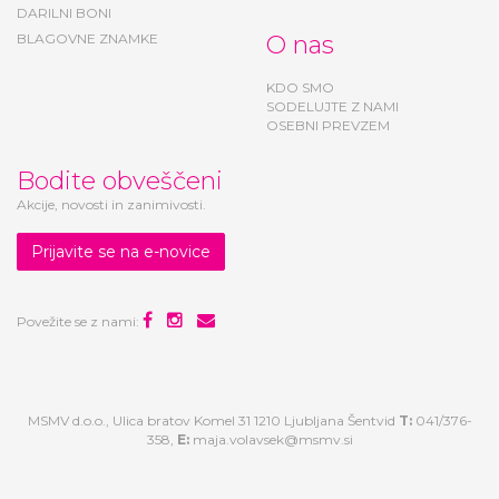
BLAGOVNE ZNAMKE
O nas
KDO SMO
SODELUJTE Z NAMI
OSEBNI PREVZEM
Bodite obveščeni
Akcije, novosti in zanimivosti.
Prijavite se na e-novice
Povežite se z nami:
MSMV d.o.o., Ulica bratov Komel 31 1210 Ljubljana Šentvid
T:
041/376-
358,
E:
maja.volavsek@msmv.si
Nove, DRUGAČNE, luštne stvari za DRZNE male in velike