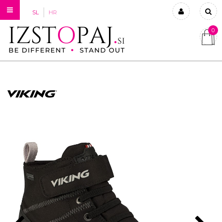
SL
HR
0
Prijavi se
Registriraj se
Ste pozabili geslo?