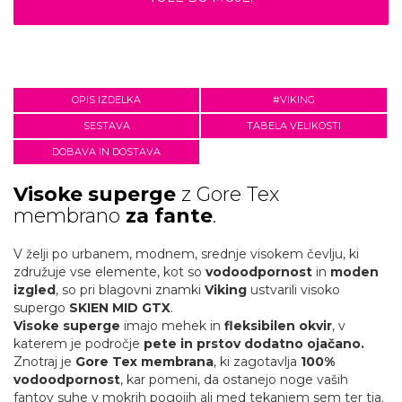
OPIS IZDELKA
#VIKING
SESTAVA
TABELA VELIKOSTI
DOBAVA IN DOSTAVA
Visoke superge
z Gore Tex
membrano
za fante
.
V želji po urbanem, modnem, srednje visokem čevlju, ki
združuje vse elemente, kot so
vodoodpornost
in
moden
izgled
, so pri blagovni znamki
Viking
ustvarili visoko
supergo
SKIEN MID GTX
.
Visoke superge
imajo mehek in
fleksibilen okvir
, v
katerem je področje
pete in prstov dodatno ojačano.
Znotraj je
Gore Tex membrana
, ki zagotavlja
100%
vodoodpornost
, kar pomeni, da ostanejo noge vaših
fantov suhe v mokrih pogojih ali med tekanjem sem ter tja.