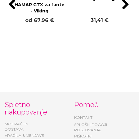
Tex membrano
Navy - Viking
HAMAR GTX za fante
- Viking
od 67,96 €
31,41 €
Spletno
Pomoč
nakupovanje
KONTAKT
MOJ RAČUN
SPLOŠNI POGOJI
DOSTAVA
POSLOVANJA
VRAČILA & MENJAVE
PIŠKOTKI
DARILNI BONI