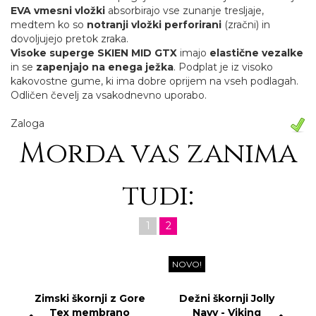
EVA vmesni vložki
absorbirajo vse zunanje tresljaje,
medtem ko so
notranji vložki perforirani
(zračni) in
dovoljujejo pretok zraka.
Visoke superge SKIEN MID GTX
imajo
elastične vezalke
in se
zapenjajo na enega ježka
. Podplat je iz visoko
kakovostne gume, ki ima dobre oprijem na vseh podlagah.
Odličen čevelj za vsakodnevno uporabo.
Zaloga
Morda vas zanima
tudi:
1
2
NOVO!
Zimski škornji z Gore
Dežni škornji Jolly