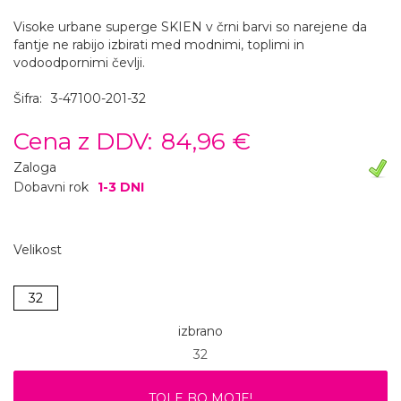
Visoke urbane superge SKIEN v črni barvi so narejene da
fantje ne rabijo izbirati med modnimi, toplimi in
vodoodpornimi čevlji.
Šifra:
3-47100-201-32
Cena z DDV:
84,96 €
Zaloga
Dobavni rok
1-3 DNI
Velikost
32
izbrano
32
TOLE BO MOJE!