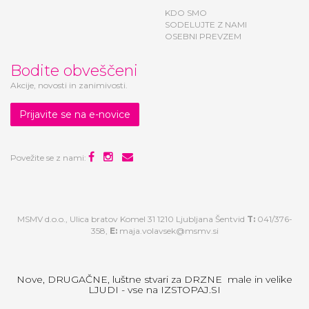
KDO SMO
SODELUJTE Z NAMI
OSEBNI PREVZEM
Bodite obveščeni
Akcije, novosti in zanimivosti.
Prijavite se na e-novice
Povežite se z nami:
MSMV d.o.o., Ulica bratov Komel 31 1210 Ljubljana Šentvid
T:
041/376-
358,
E:
maja.volavsek@msmv.si
Nove, DRUGAČNE, luštne stvari za DRZNE male in velike
LJUDI - vse na IZSTOPAJ.SI