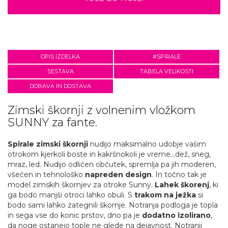
OPIS IZDELKA
#SPIRALE
SESTAVA
TABELA VELIKOSTI
DOBAVA IN DOSTAVA
Zimski škornji z volnenim vložkom
SUNNY za fante.
Spirale zimski škornji
nudijo maksimalno udobje vašim
otrokom kjerkoli boste in kakršnokoli je vreme...dež, sneg,
mraz, led. Nudijo odličen občutek, spremlja pa jih moderen,
všečen in tehnološko
napreden design
. In točno tak je
model zimskih škornjev za otroke Sunny.
Lahek škorenj
, ki
ga bodo manjši otroci lahko obuli. S
trakom na ježka
si
bodo sami lahko zategnili škornje. Notranja podloga je topla
in sega vse do konic prstov, dno pa je
dodatno izolirano
,
da noge ostanejo tople ne glede na dejavnost. Notranji