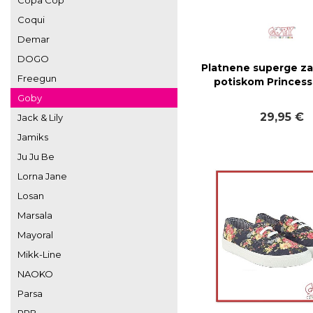
Copa Cop
Coqui
Demar
DOGO
Platnene superge za
Freegun
potiskom Princess
Goby
29,95 €
Jack & Lily
Jamiks
Ju Ju Be
Lorna Jane
Losan
Marsala
Mayoral
Mikk-Line
NAOKO
Parsa