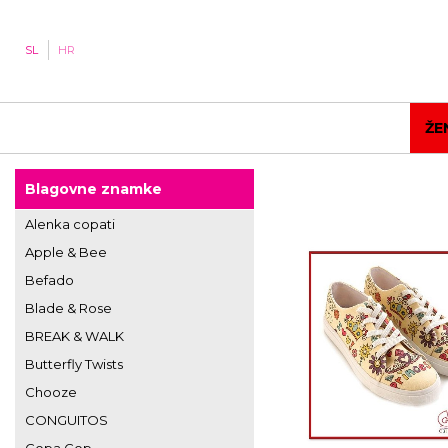
SL
HR
ŽE
Blagovne znamke
Alenka copati
Apple & Bee
Befado
Blade & Rose
BREAK & WALK
Butterfly Twists
Chooze
CONGUITOS