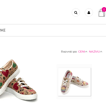
0
Prijavi se
Registriraj se
MKE
Ste pozabili geslo?
Razvrsti po:
CENI
NAZIVU