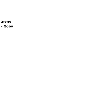
atnene
 - Goby