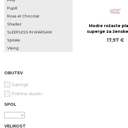
PPB
Pupill
Rose et Chocolat
Shadez
Modre rožaste pl
superge za ženske
SLEEPLESS IN WARSAW
17,97 €
Spirale
Viking
OBUTEV
Superge
Poletna obutev
SPOL
VELIKOST