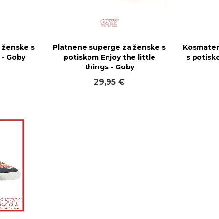
 ženske s
Platnene superge za ženske s
Kosmaten
 - Goby
potiskom Enjoy the little
s potisk
things - Goby
29,95 €