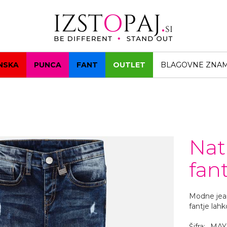
NSKA
PUNCA
FANT
OUTLET
BLAGOVNE ZNA
Nat
fan
Modne jean
fantje lahk
Šifra:
MAY/