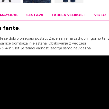
MAYORAL
SESTAVA
TABELA VELIKOSTI
VIDEO
a fante
.
, ki se dobro prilegajo postavi. Zapenjanje na zadrgo in gumb ter 
anice bombaža in elastana. Oblikovanje z več žepi.
a 3, 4 in 5 let) je zaradi varnosti zadrga samo navidezna.