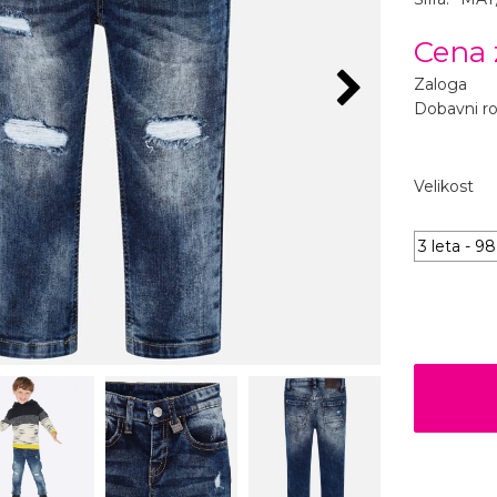
Cena 
Zaloga
Dobavni r
Velikost
3 leta - 9