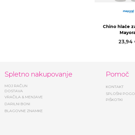
Chino hlače z
Mayora
23,94
Spletno nakupovanje
Pomoč
MOJ RAČUN
KONTAKT
DOSTAVA
SPLOŠNI POGO
VRAČILA & MENJAVE
PIŠKOTKI
DARILNI BONI
BLAGOVNE ZNAMKE