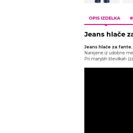
OPIS IZDELKA
#
Jeans hlače
z
Jeans hlače za fante
Narejene iz udobne meš
Pri manjših številkah (z