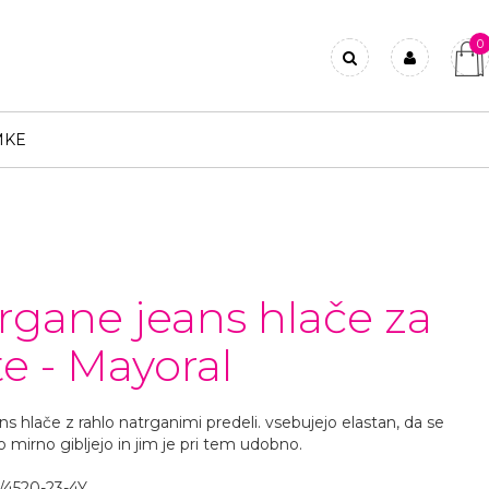
0
Prijavi se
Registriraj se
MKE
Ste pozabili geslo?
rgane jeans hlače za
te - Mayoral
s hlače z rahlo natrganimi predeli. vsebujejo elastan, da se
o mirno gibljejo in jim je pri tem udobno.
4520-23-4Y