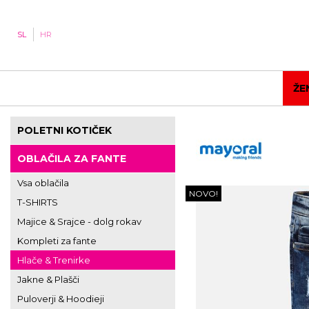
SL
HR
ŽE
POLETNI KOTIČEK
OBLAČILA ZA FANTE
Vsa oblačila
NOVO!
T-SHIRTS
Majice & Srajce - dolg rokav
Kompleti za fante
Hlače & Trenirke
Jakne & Plašči
Puloverji & Hoodieji