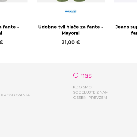
a fante -
Udobne tvil hlače za fante -
Jeans sup
l
Mayoral
fa
 €
21,00 €
O nas
KDO SMO
SODELUJTE Z NAMI
JI POSLOVANJA
OSEBNI PREVZEM