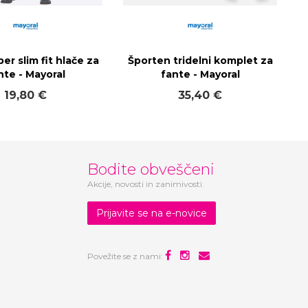
er slim fit hlače za
Športen tridelni komplet za
nte - Mayoral
fante - Mayoral
19,80 €
35,40 €
Bodite obveščeni
Akcije, novosti in zanimivosti.
Prijavite se na e-novice
Povežite se z nami: