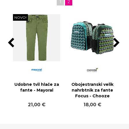
1
2
NOVO!
Udobne tvil hlače za
Obojestranski velik
fante - Mayoral
nahrbtnik za fante
Focus - Chooze
21,00 €
18,00 €