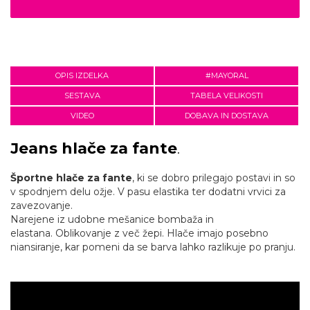
OPIS IZDELKA
#MAYORAL
SESTAVA
TABELA VELIKOSTI
VIDEO
DOBAVA IN DOSTAVA
Jeans hlače
za fante
.
Športne hlače za fante
, ki se dobro prilegajo postavi in so
v spodnjem delu ožje. V pasu elastika ter dodatni vrvici za
zavezovanje.
Narejene iz udobne mešanice bombaža in
elastana. Oblikovanje z več žepi. Hlače imajo posebno
niansiranje, kar pomeni da se barva lahko razlikuje po pranju.