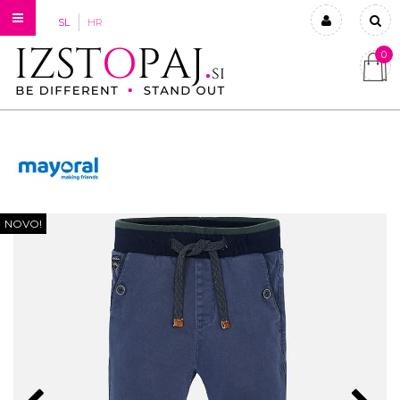
SL
HR
0
Prijavi se
Registriraj se
Ste pozabili geslo?
NOVO!