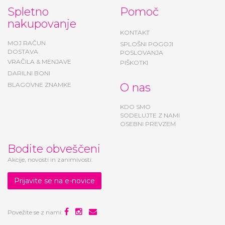
Spletno
Pomoč
nakupovanje
KONTAKT
MOJ RAČUN
SPLOŠNI POGOJI
DOSTAVA
POSLOVANJA
VRAČILA & MENJAVE
PIŠKOTKI
DARILNI BONI
BLAGOVNE ZNAMKE
O nas
KDO SMO
SODELUJTE Z NAMI
OSEBNI PREVZEM
Bodite obveščeni
Akcije, novosti in zanimivosti.
Prijavite se na e-novice
Povežite se z nami: