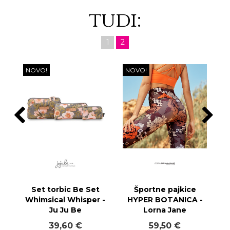
tudi:
1
2
NOVO!
NOVO!
Set torbic Be Set
Športne pajkice
Whimsical Whisper -
HYPER BOTANICA -
Ju Ju Be
Lorna Jane
39,60 €
59,50 €