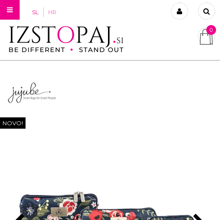
SL
HR
0
Prijavi se
Registriraj se
Ste pozabili geslo?
NOVO!