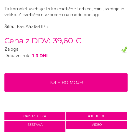
Ta komplet vsebuje tri kozmetične torbice, mini, srednjo in
veliko. Z cvetličnim vzorcem na modri podlagi.
Šifra:
FS-JA4215-RPR
Cena z DDV:
39,60 €
Zaloga
Dobavni rok
1-3 DNI
TOLE BO MOJE!
OPIS IZDELKA
#JU JU BE
SESTAVA
VIDEO