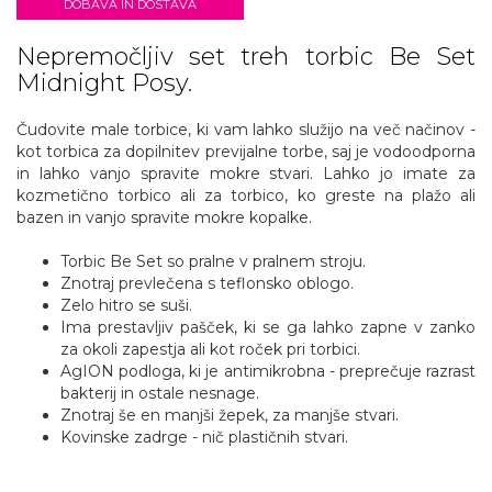
DOBAVA IN DOSTAVA
Nepremočljiv set treh torbic Be Set
Midnight Posy.
Čudovite male torbice, ki vam lahko služijo na več načinov -
kot torbica za dopilnitev previjalne torbe, saj je vodoodporna
in lahko vanjo spravite mokre stvari. Lahko jo imate za
kozmetično torbico ali za torbico, ko greste na plažo ali
bazen in vanjo spravite mokre kopalke.
Torbic Be Set so pralne v pralnem stroju.
Znotraj prevlečena s teflonsko oblogo.
Zelo hitro se suši.
Ima prestavljiv pašček, ki se ga lahko zapne v zanko
za okoli zapestja ali kot roček pri torbici.
AgION podloga, ki je antimikrobna - preprečuje razrast
bakterij in ostale nesnage.
Znotraj še en manjši žepek, za manjše stvari.
Kovinske zadrge - nič plastičnih stvari.