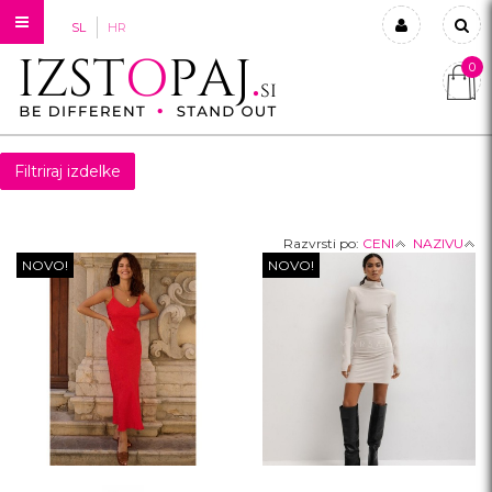
SL
HR
0
Prijavi se
Registriraj se
Filtriraj izdelke
Ste pozabili geslo?
Razvrsti po:
CENI
NAZIVU
NOVO!
NOVO!