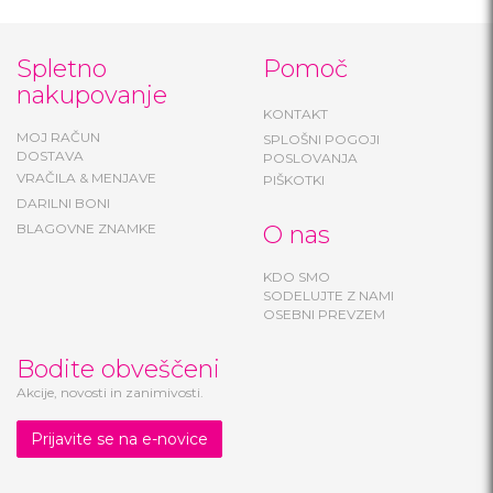
Spletno
Pomoč
nakupovanje
KONTAKT
MOJ RAČUN
SPLOŠNI POGOJI
DOSTAVA
POSLOVANJA
VRAČILA & MENJAVE
PIŠKOTKI
DARILNI BONI
BLAGOVNE ZNAMKE
O nas
KDO SMO
SODELUJTE Z NAMI
OSEBNI PREVZEM
Bodite obveščeni
Akcije, novosti in zanimivosti.
Prijavite se na e-novice