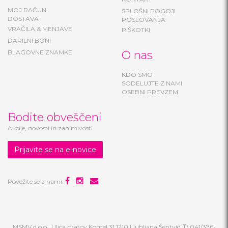
MOJ RAČUN
SPLOŠNI POGOJI
DOSTAVA
POSLOVANJA
VRAČILA & MENJAVE
PIŠKOTKI
DARILNI BONI
BLAGOVNE ZNAMKE
O nas
KDO SMO
SODELUJTE Z NAMI
OSEBNI PREVZEM
Bodite obveščeni
Akcije, novosti in zanimivosti.
Prijavite se na e-novice
Povežite se z nami:
MSMV d.o.o., Ulica bratov Komel 31 1210 Ljubljana Šentvid
T:
041/376-