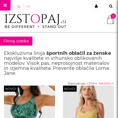
SL
HR
0
Prijavi se
Registriraj se
Filtriraj izdelke
Ste pozabili geslo?
Ekskluzivna linija
športnih oblačil za ženske
najvišje kvalitete in vrhunsko oblikovanih
modelov. Visok pas, neprosojnost materialov
in izjemna kvaliteta. Preverite oblačila Lorna
Jane.
Razvrsti po:
CENI
NAZIVU
NOVO!
NOVO!