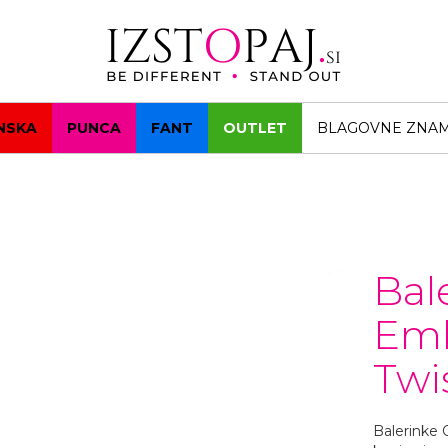
NSKA
PUNCA
FANT
OUTLET
BLAGOVNE ZNA
Bal
Emb
Twi
Balerinke 