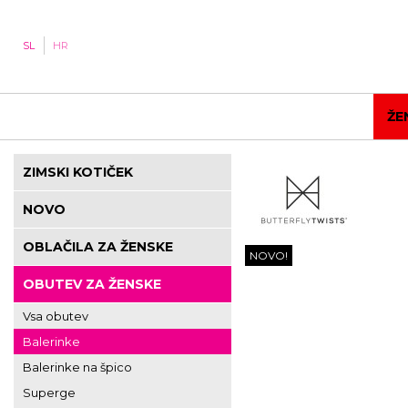
SL
HR
ŽE
ZIMSKI KOTIČEK
NOVO
OBLAČILA ZA ŽENSKE
NOVO!
OBUTEV ZA ŽENSKE
Vsa obutev
Balerinke
Balerinke na špico
Superge