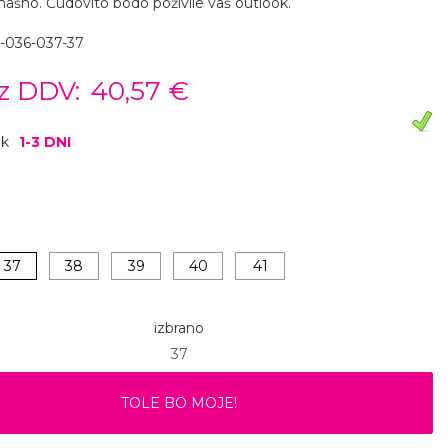
mašno. Čudovito bodo poživile vaš outlook.
-036-037-37
z DDV:
40,57 €
ok
1-3 DNI
37
38
39
40
41
izbrano
37
TOLE BO MOJE!