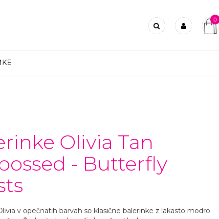
0
Prijavi se
Registriraj se
MKE
Ste pozabili geslo?
erinke Olivia Tan
ossed - Butterfly
sts
Olivia v opečnatih barvah so klasične balerinke z lakasto modro