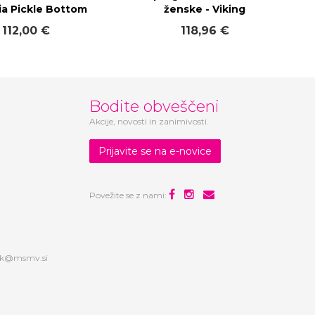
ia Pickle Bottom
ženske - Viking
112,00 €
118,96 €
Bodite obveščeni
Akcije, novosti in zanimivosti.
Prijavite se na e-novice
Povežite se z nami:
ek@msmv.si