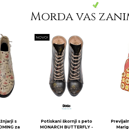
Morda vas zani
NOVO!
njarji s
Potiskani škornji s peto
Previjal
OMING za
MONARCH BUTTERFLY -
Marig