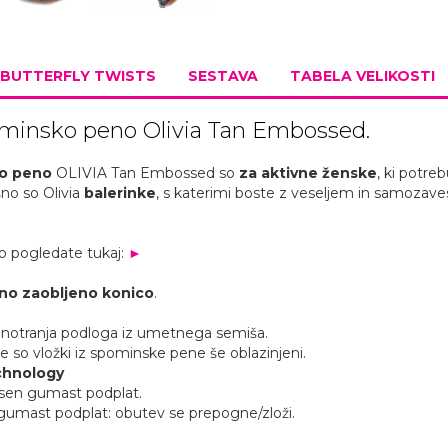
BUTTERFLY TWISTS
SESTAVA
TABELA VELIKOSTI
ominsko peno Olivia Tan Embossed.
ko peno
OLIVIA Tan Embossed so
za aktivne ženske
, ki potre
no so Olivia
balerinke
, s katerimi boste z veseljem in samozave
ko pogledate tukaj:
►
čno zaobljeno konico
.
notranja podloga iz umetnega semiša.
 so vložki iz spominske pene še oblazinjeni.
hnology
rsen gumast podplat.
gumast podplat: obutev se prepogne/zloži.