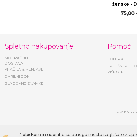
ženske -
75,00
Spletno nakupovanje
Pomoč
MOJ RAČUN
KONTAKT
DOSTAVA
SPLOŠNI POGO
VRAČILA & MENJAVE
PIŠKOTKI
DARILNI BONI
BLAGOVNE ZNAMKE
MSMV d.o.o.
Z obiskom in uporabo spletnega mesta soglašate z upo