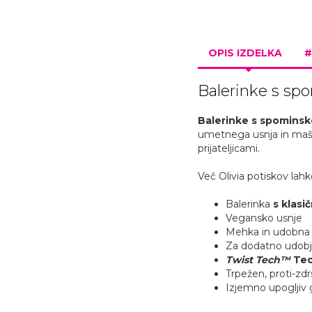
OPIS IZDELKA
#
Balerinke s sp
Balerinke s spomins
umetnega usnja in maš
prijateljicami.
Več Olivia potiskov lah
Balerinka
s klasi
Vegansko usnje
Mehka in udobna 
Za dodatno udobje
Twist Tech
™
Tec
Trpežen, proti-zd
Izjemno upogljiv 