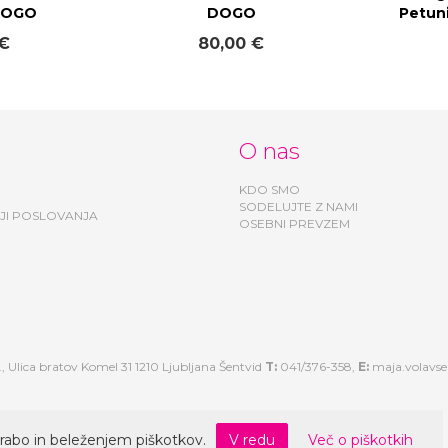
 DOGO
DOGO
Petun
 €
80,00 €
O nas
KDO SMO
SODELUJTE Z NAMI
JI POSLOVANJA
OSEBNI PREVZEM
, Ulica bratov Komel 31 1210 Ljubljana Šentvid
T:
041/376-358,
E:
maja.volavs
rabo in beleženjem piškotkov.
V redu
Več o piškotkih