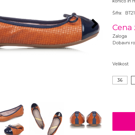
konico in 
Šifra:
BT21
Cena 
Zaloga
Dobavni r
Velikost
36