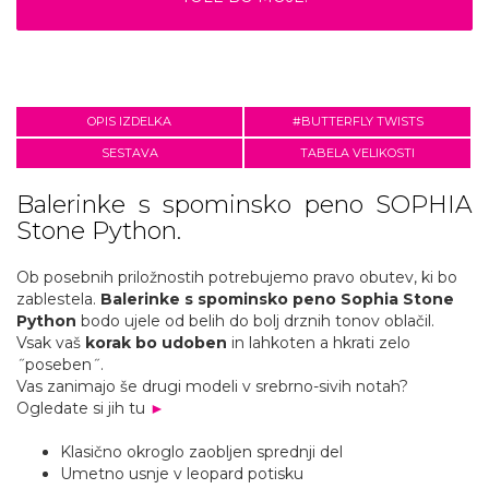
OPIS IZDELKA
#BUTTERFLY TWISTS
SESTAVA
TABELA VELIKOSTI
Balerinke s spominsko peno SOPHIA
Stone Python.
Ob posebnih priložnostih potrebujemo pravo obutev, ki bo
zablestela.
Balerinke s spominsko peno
Sophia Stone
Python
bodo ujele od belih do bolj drznih tonov oblačil.
Vsak vaš
korak bo udoben
in lahkoten a hkrati zelo
˝poseben˝.
Vas zanimajo še drugi modeli v srebrno-sivih notah?
Ogledate si jih tu
►
Klasično okroglo zaobljen sprednji del
Umetno usnje v leopard potisku