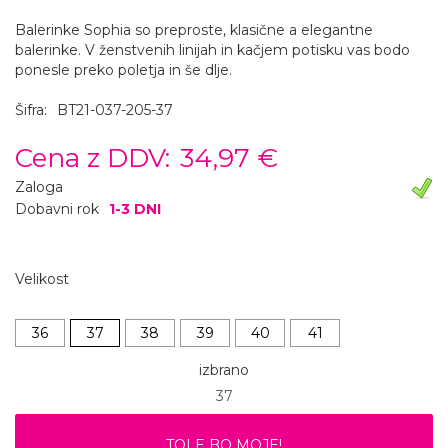
Balerinke Sophia so preproste, klasične a elegantne
balerinke. V ženstvenih linijah in kačjem potisku vas bodo
ponesle preko poletja in še dlje.
Šifra:
BT21-037-205-37
Cena z DDV:
34,97 €
Zaloga
Dobavni rok
1-3 DNI
Velikost
36
37
38
39
40
41
izbrano
37
TOLE BO MOJE!