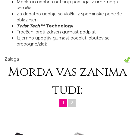
Mehka in udobna notranja podloga iz umetnega
semiša
Za dodatno udobje so vložki iz spominske pene še
oblazinjeni
Twist Tech
™
Technology
Trpežen, proti-zdrsen gumast podplat
Izjemno upogljiv gumast podplat: obutev se
prepogne/zloži
Zaloga
Morda vas zanima
tudi:
1
2