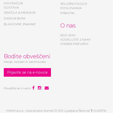
MOJ RAČUN
SPLOŠNI POGOJI
DOSTAVA
POSLOVANJA
VRAČILA & MENJAVE
PIŠKOTKI
DARILNI BONI
BLAGOVNE ZNAMKE
O nas
KDO SMO
SODELUJTE Z NAMI
OSEBNI PREVZEM
Bodite obveščeni
Akcije, novosti in zanimivosti.
Prijavite se na e-novice
Povežite se z nami:
MSMV d.o.o., Ulica bratov Komel 31 1210 Ljubljana Šentvid
T:
041/376-