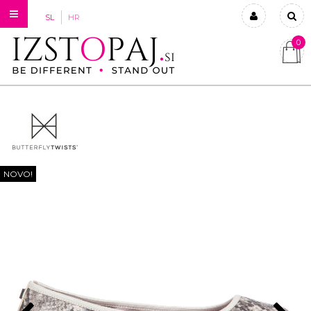
SL
HR
0
Prijavi se
Registriraj se
Ste pozabili geslo?
NOVO!