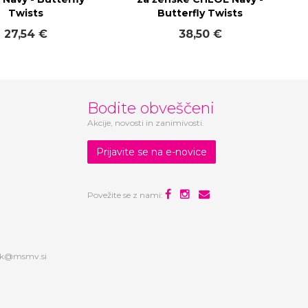
Twists
Butterfly Twists
27,54 €
38,50 €
Bodite obveščeni
Akcije, novosti in zanimivosti.
Prijavite se na e-novice
Povežite se z nami:
ek@msmv.si