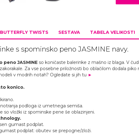
BUTTERFLY TWISTS
SESTAVA
TABELA VELIKOSTI
rinke s spominsko peno JASMINE navy.
ko peno
JASMINE
so koničaste balerinke z mašno iz blaga. V čud
zakorakale. Za vse posebne priložnosti bo oblačilom dodala piko n
odeli v modrih notah? Ogledate si jih tu
►
sto konico.
kirano.
notranja podloga iz umetnega semiša.
 so vložki iz spominske pene še oblazinjeni.
hnology.
rsen gumast podplat.
gumast podplat: obutev se prepogne/zloži.