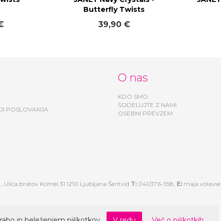
Butterfly Twists
€
39,90 €
O nas
KDO SMO
SODELUJTE Z NAMI
JI POSLOVANJA
OSEBNI PREVZEM
, Ulica bratov Komel 31 1210 Ljubljana Šentvid
T:
041/376-358,
E:
maja.volavs
rabo in beleženjem piškotkov.
V redu
Več o piškotkih