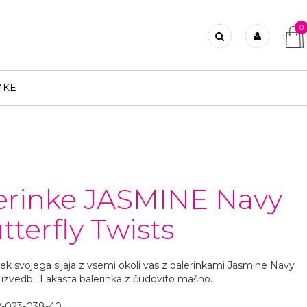
0
Prijavi se
Registriraj se
MKE
Ste pozabili geslo?
erinke JASMINE Navy
tterfly Twists
ček svojega sijaja z vsemi okoli vas z balerinkami Jasmine Navy
i izvedbi. Lakasta balerinka z čudovito mašno.
2-023-038-40