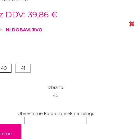
z DDV:
39,86 €
ok
NI DOBAVLJIVO
40
41
izbrano
40
Obvesti me ko bo izdelek na zalogi: