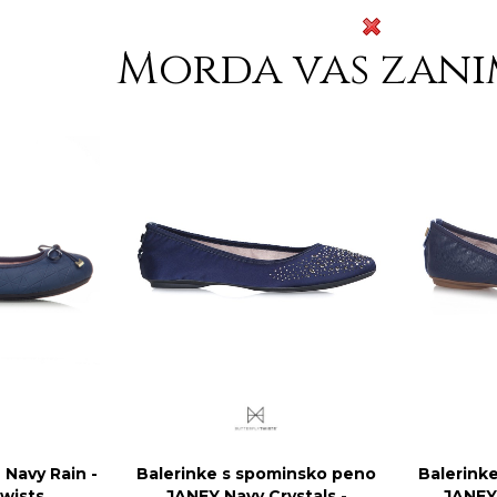
Morda vas zani
 Navy Rain -
Balerinke s spominsko peno
Balerink
Twists
JANEY Navy Crystals -
JANEY 