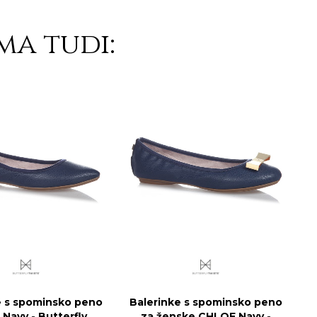
ma tudi:
e s spominsko peno
Balerinke s spominsko peno
Navy - Butterfly
za ženske CHLOE Navy -