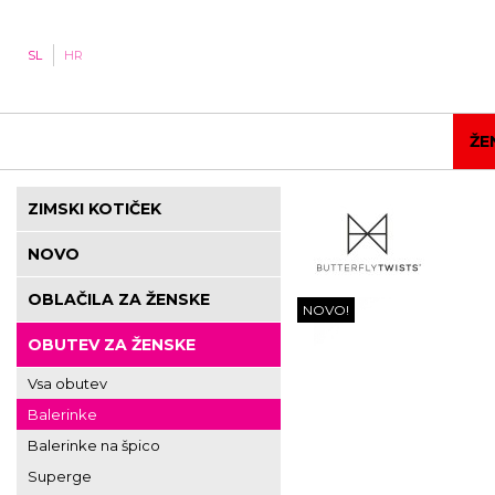
SL
HR
ŽE
ZIMSKI KOTIČEK
NOVO
OBLAČILA ZA ŽENSKE
NOVO!
OBUTEV ZA ŽENSKE
Vsa obutev
Balerinke
Balerinke na špico
Superge