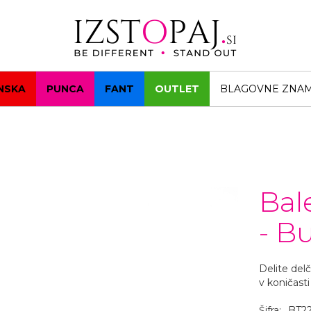
NSKA
PUNCA
FANT
OUTLET
BLAGOVNE ZNA
Bal
- Bu
Delite del
v koničast
Šifra:
BT2