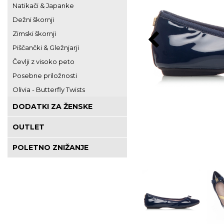
Natikači & Japanke
Dežni škornji
Zimski škornji
Piščančki & Gležnjarji
Čevlji z visoko peto
Posebne priložnosti
Olivia - Butterfly Twists
DODATKI ZA ŽENSKE
OUTLET
POLETNO ZNIŽANJE