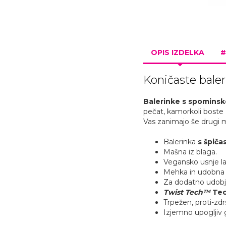
OPIS IZDELKA
#
Koničaste bale
Balerinke s spomins
pečat, kamorkoli boste 
Vas zanimajo še drugi m
Balerinka
s špiča
Mašna iz blaga.
Vegansko usnje la
Mehka in udobna 
Za dodatno udobje
Twist Tech
™
Tec
Trpežen, proti-zd
Izjemno upogljiv 