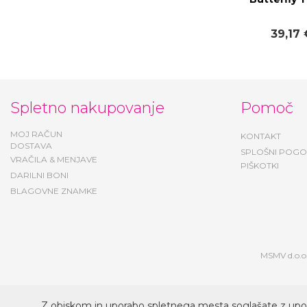
39,17 
Spletno nakupovanje
Pomoč
MOJ RAČUN
KONTAKT
DOSTAVA
SPLOŠNI POGO
VRAČILA & MENJAVE
PIŠKOTKI
DARILNI BONI
BLAGOVNE ZNAMKE
MSMV d.o.o.
Z obiskom in uporabo spletnega mesta soglašate z upo