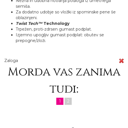
Nežna in udobna notranja podloga iz umetnega
semiša.
Za dodatno udobje so vložki iz spominske pene še
oblazinjeni.
Twist Tech
™
Technology
Trpežen, proti-zdrsen gumast podplat.
Izjemno upogljiv gumast podplat: obutev se
prepogne/zloži.
Zaloga
Morda vas zanima
tudi:
1
2