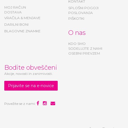
KONTAKT
MOJ RAČUN
SPLOŠNI POGOJI
DOSTAVA
POSLOVANJA
VRAČILA & MENJAVE
PIŠKOTKI
DARILNI BONI
BLAGOVNE ZNAMKE
O nas
KDO SMO
SODELUJTE Z NAMI
OSEBNI PREVZEM
Bodite obveščeni
Akcije, novosti in zanimivosti.
Prijavite se na e-novice
Povežite se z nami: