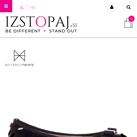
SL
HR
0
Prijavi se
Registriraj se
Ste pozabili geslo?