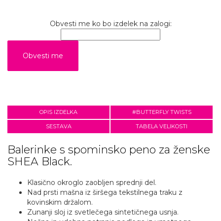
Obvesti me ko bo izdelek na zalogi:
OPIS IZDELKA
#BUTTERFLY TWISTS
SESTAVA
TABELA VELIKOSTI
Balerinke s spominsko peno za ženske
SHEA Black.
Klasično okroglo zaobljen sprednji del.
Nad prsti mašna iz širšega tekstilnega traku z
kovinskim držalom.
Zunanji sloj iz svetlečega sintetičnega usnja.