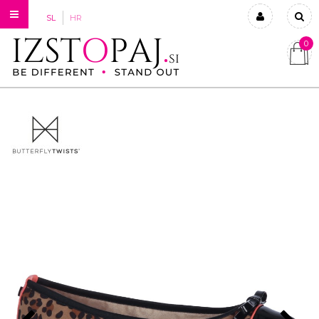
SL
HR
0
Prijavi se
Registriraj se
Ste pozabili geslo?