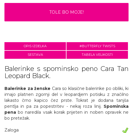
TOLE BO MOJE!
OPIS IZDELKA
#BUTTERFLY TWISTS
SESTAVA
TABELA VELIKOSTI
Balerinke s spominsko peno Cara Tan
Leopard Black.
Balerinke za ženske
Cara so klasične balerinke po obliki, ki
imajo platnen zgornji del v leopardjem potisku z značilno
lakasto črno kapico čez prste. Tokrat je dodana tanjša
pentlja in pa za popestritev - nekaj roza linij.
Spominska
pena
bo naredila vsak korak prijeten in noben opravek ne
bo pretežak.
Zaloga