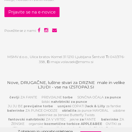
Prijavite se na e-novice
Povežite se z nami:
MSMV d.o.o., Ulica bratov Komel 31 1210 Ljubljana Šentvid
T:
041/376-
358,
E:
maja.volavsek@msmv.si
Nove, DRUGAČNE, luštne stvari za DRZNE male in velike
LJUDI - vse na IZSTOPAJ.SI
čevlji
ZA FANTE
PREVIJALNE
torbe
SONČNA OČALA
za
punce
šolski
nahrbtniki za punce
JU JU BE
previjalne torbe
usnjeni
COPATI
Jack & Lilly
za fantke
balerinke
ZA PUNCE CHOOZE
oblačila
za punce MAYORAL
udobne
balerinke za ženske Butterfly Twists
fantovski nahrbtniki
ZA V VRTEC
jakne
za
FANTE
balerinke
ZA
ŽENSKE
organske
kozmetične torbice APPLE&BEE
OVITKI za
IPhone
prestižne previjalne torbe Petunia Pickle Bottom
Z obiskom in uporabo spletnega