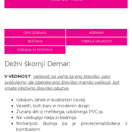
OPIS IZDELKA
#DEMAR
SESTAVA
TABELA VELIKOSTI
DOBAVA IN DOSTAVA
Dežni škornji Demar:
V VEDNOST
:
velikosti so večje za eno številko, zato
svetujemo, da izberete eno številko manjšo velikost, kot
imate običajno številko obutve.
Udoben, lahek in kvaliteten čevelj.
Veselih, živih barv in moderen dizajn.
Zunanji del iz mehkega, udobnega PVC-ja.
Ne vsebujejo niklja in kadmija.
Notranjost škornja pa je prevlečena/obdana z
bombažem.