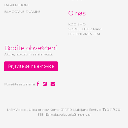
DARILNI BONI
BLAGOVNE ZNAMKE
O nas
KDO SMO
SODELUJTE Z NAMI
OSEBNI PREVZEM
Bodite obveščeni
Akcije, novosti in zanimivosti.
Prijavite se na e-novice
Povežite se z nami:
MSMV d.o.o., Ulica bratov Komel 31 1210 Ljubljana Šentvid
T:
041/376-
358,
E:
maja.volavsek@msmv.si