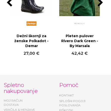
Dežni škornji za
Pleten pulover
ženske Polkadot -
Rivero Dark Green -
Demar
By Marsala
27,00 €
42,42 €
Spletno
Pomoč
nakupovanje
KONTAKT
MOJ RAČUN
SPLOŠNI POGOJI
DOSTAVA
POSLOVANJA
VRAČILA & MENJAVE
PIŠKOTKI