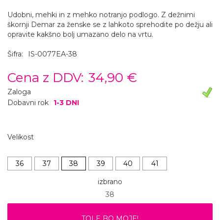
Udobni, mehki in z mehko notranjo podlogo. Z dežnimi
škornji Demar za ženske se z lahkoto sprehodite po dežju ali
opravite kakšno bolj umazano delo na vrtu.
Šifra:
IS-0077EA-38
Cena z DDV:
34,90 €
Zaloga
Dobavni rok
1-3 DNI
Velikost
36
37
38
39
40
41
izbrano
38
TOLE BO MOJE!