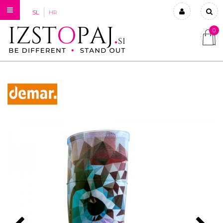
SL
HR
0
Prijavi se
Registriraj se
Ste pozabili geslo?