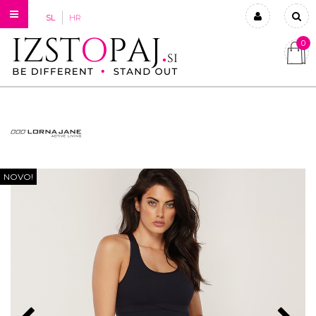
SL
HR
0
Prijavi se
Registriraj se
Ste pozabili geslo?
NOVO!