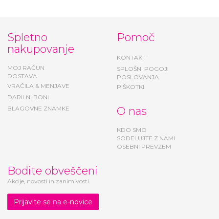
Spletno
Pomoč
nakupovanje
KONTAKT
MOJ RAČUN
SPLOŠNI POGOJI
DOSTAVA
POSLOVANJA
VRAČILA & MENJAVE
PIŠKOTKI
DARILNI BONI
BLAGOVNE ZNAMKE
O nas
KDO SMO
SODELUJTE Z NAMI
OSEBNI PREVZEM
Bodite obveščeni
Akcije, novosti in zanimivosti.
Prijavite se na e-novice