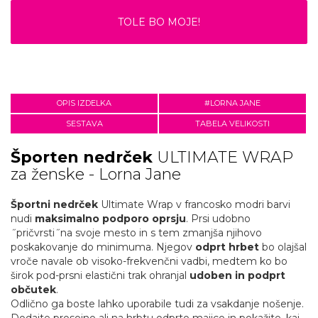
TOLE BO MOJE!
OPIS IZDELKA
#LORNA JANE
SESTAVA
TABELA VELIKOSTI
Športen nedrček
ULTIMATE WRAP
za ženske - Lorna Jane
Športni nedrček
Ultimate Wrap v francosko modri barvi
nudi
maksimalno podporo oprsju
. Prsi udobno
˝pričvrsti˝na svoje mesto in s tem zmanjša njihovo
poskakovanje do minimuma. Njegov
odprt hrbet
bo olajšal
vroče navale ob visoko-frekvenčni vadbi, medtem ko bo
širok pod-prsni elastični trak ohranjal
udoben in podprt
občutek
.
Odlično ga boste lahko uporabile tudi za vsakdanje nošenje.