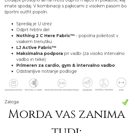
Dodajte prosojno ali na hrbtu odprto majico in pokažite, kaj
imate spodaj. V kombinaciji s pajkicami z visokim pasom bo
športni outfit popoln.
Spredaj je U izrez
Odprt hrbtni del
Nothing 2 C Here Fabric™
- popolna pokritost v
vsakem trenutku
LJ Active Fabric™
Maksimalna podpora
pri vadbi (za visoko intervalno
vadbo in teke)
Primeren za cardio, gym & intervalno vadbo
Odstranljive notranje podloge
Zaloga
Morda vas zanima
tudi: