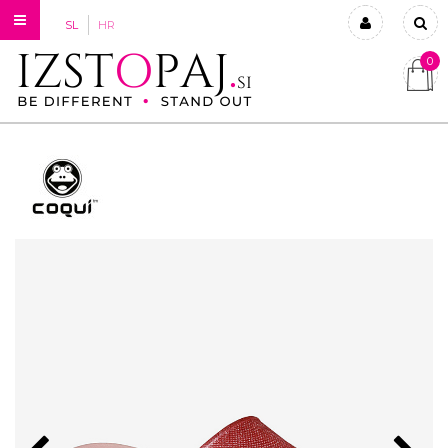
SL
HR
0
Prijavi se
Registriraj se
Ste pozabili geslo?