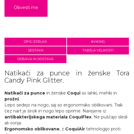
OPIS IZDELKA
#VIKING
SESTAVA
TABELA VELIKOSTI
DOBAVA IN DOSTAVA
Natikači za punce in ženske Tora
Candy Pink Glitter.
Natikači za punce
in ženske
Coqui
so lahki, mehki in
prožni
.
Lepo sedejo na nogo, saj so ergonomsko oblikovani. Trak
čez nart je širok in nogo lepo oprime. Narejene iz
antibakterijskega materiala CoquiFlex
. Ne puščajo sledi
ali vonja.
Ergonomsko oblikovane
, z
CoquiAir
tehnologijo proti