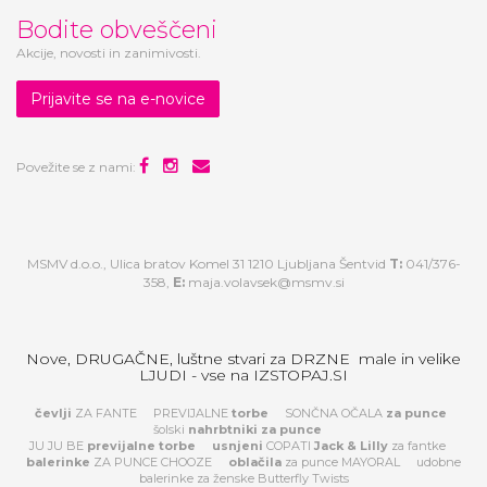
Bodite obveščeni
Akcije, novosti in zanimivosti.
Prijavite se na e-novice
Povežite se z nami:
MSMV d.o.o., Ulica bratov Komel 31 1210 Ljubljana Šentvid
T:
041/376-
358,
E:
maja.volavsek@msmv.si
Nove, DRUGAČNE, luštne stvari za DRZNE male in velike
LJUDI - vse na IZSTOPAJ.SI
čevlji
ZA FANTE
PREVIJALNE
torbe
SONČNA OČALA
za
punce
šolski
nahrbtniki za punce
JU JU BE
previjalne torbe
usnjeni
COPATI
Jack & Lilly
za fantke
balerinke
ZA PUNCE CHOOZE
oblačila
za punce MAYORAL
udobne
balerinke za ženske Butterfly Twists