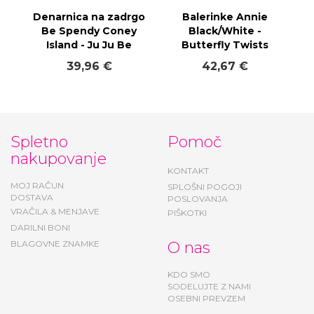
Denarnica na zadrgo
Balerinke Annie
Be Spendy Coney
Black/White -
Island - Ju Ju Be
Butterfly Twists
39,96 €
42,67 €
Spletno
Pomoč
nakupovanje
KONTAKT
MOJ RAČUN
SPLOŠNI POGOJI
DOSTAVA
POSLOVANJA
VRAČILA & MENJAVE
PIŠKOTKI
DARILNI BONI
BLAGOVNE ZNAMKE
O nas
KDO SMO
SODELUJTE Z NAMI
OSEBNI PREVZEM