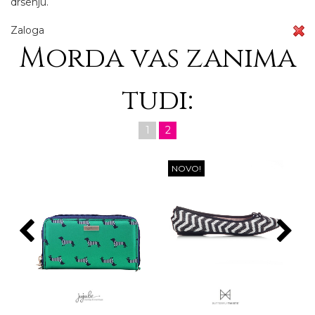
drsenju.
Zaloga
Morda vas zanima
tudi:
1
2
NOVO!