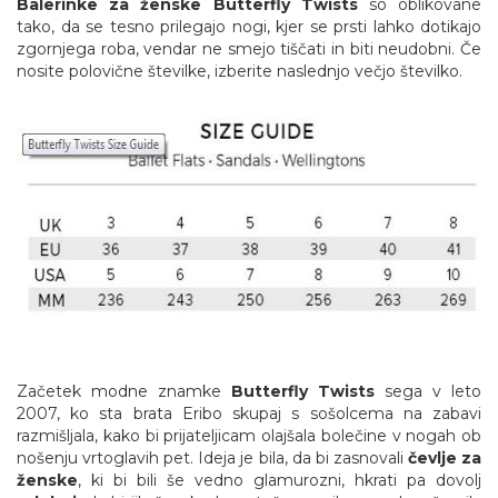
Balerinke za ženske
Butterfly Twists
so oblikovane
tako, da se tesno prilegajo nogi, kjer se prsti lahko dotikajo
zgornjega roba, vendar ne smejo tiščati in biti neudobni. Če
nosite polovične številke, izberite naslednjo večjo številko.
Začetek modne znamke
Butterfly Twists
sega v leto
2007, ko sta brata Eribo skupaj s sošolcema na zabavi
razmišljala, kako bi prijateljicam olajšala bolečine v nogah ob
nošenju vrtoglavih pet. Ideja je bila, da bi zasnovali
čevlje za
ženske
, ki bi bili še vedno glamurozni, hkrati pa dovolj