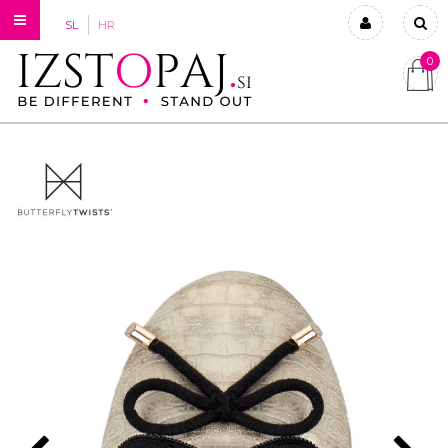
SL
HR
0
Prijavi se
Registriraj se
Ste pozabili geslo?