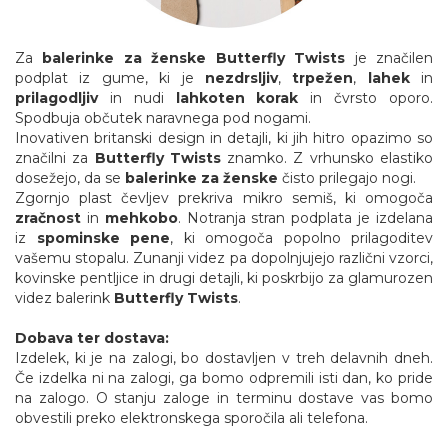
Za
balerinke za ženske
Butterfly Twists
je značilen
podplat iz gume, ki je
nezdrsljiv
,
trpežen
,
lahek
in
prilagodljiv
in nudi
lahkoten korak
in čvrsto oporo.
Spodbuja občutek naravnega pod nogami.
Inovativen britanski design in detajli, ki jih hitro opazimo so
značilni za
Butterfly Twists
znamko. Z vrhunsko elastiko
dosežejo, da se
balerinke za ženske
čisto prilegajo nogi.
Zgornjo plast čevljev prekriva mikro semiš, ki omogoča
zračnost
in
mehkobo
. Notranja stran podplata je izdelana
iz
spominske pene
, ki omogoča popolno prilagoditev
vašemu stopalu. Zunanji videz pa dopolnjujejo različni vzorci,
kovinske pentljice in drugi detajli, ki poskrbijo za glamurozen
videz balerink
Butterfly Twists
.
Dobava ter dostava:
Izdelek, ki je na zalogi, bo dostavljen v treh delavnih dneh.
Če izdelka ni na zalogi, ga bomo odpremili isti dan, ko pride
na zalogo. O stanju zaloge in terminu dostave vas bomo
obvestili preko elektronskega sporočila ali telefona.