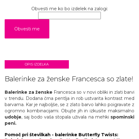
Obvesti me ko bo izdelek na zalogi:
OPIS IZDELKA
Balerinke za ženske Francesca so zlate!
Balerinke za ženske
Francesca so v novi obliki in zlati barvi
v trendu. Dodana črna pentlja in rob ustvarita kontrast med
barvama. Kar je najboljše, se z zlato barvo lahko poigravate z
ogromno kombinacijami. Obujte jih in izkusite maksimalno
udobje
, saj bodo vaša stopala uživala na mehki
spominski
peni.
Pomoč pri številkah - balerinke Butterfly Twists: