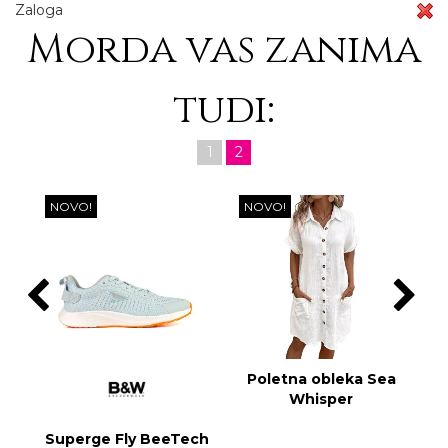
Zaloga
Morda vas zanima
tudi:
1
2
NOVO!
NOVO!
Poletna obleka Sea
Whisper
Superge Fly BeeTech