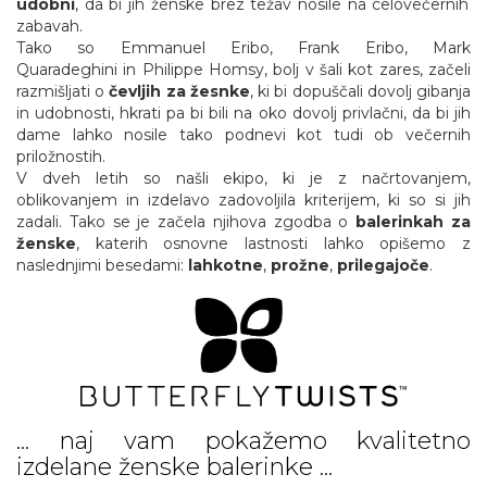
udobni
, da bi jih ženske brez težav nosile na celovečernih
zabavah.
Tako so Emmanuel Eribo, Frank Eribo, Mark
Quaradeghini in Philippe Homsy, bolj v šali kot zares, začeli
razmišljati o
čevljih za žesnke
, ki bi dopuščali dovolj gibanja
in udobnosti, hkrati pa bi bili na oko dovolj privlačni, da bi jih
dame lahko nosile tako podnevi kot tudi ob večernih
priložnostih.
V dveh letih so našli ekipo, ki je z načrtovanjem,
oblikovanjem in izdelavo zadovoljila kriterijem, ki so si jih
zadali. Tako se je začela njihova zgodba o
balerinkah za
ženske
, katerih osnovne lastnosti lahko opišemo z
naslednjimi besedami:
lahkotne
,
prožne
,
prilegajoče
.
... naj vam pokažemo kvalitetno
izdelane ženske balerinke ...