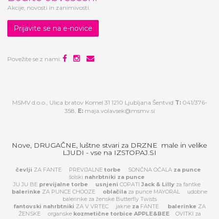
Akcije, novosti in zanimivosti.
Prijavite se na e-novice
Povežite se z nami:
MSMV d.o.o., Ulica bratov Komel 31 1210 Ljubljana Šentvid
T:
041/376-
358,
E:
maja.volavsek@msmv.si
Nove, DRUGAČNE, luštne stvari za DRZNE male in velike
LJUDI - vse na IZSTOPAJ.SI
čevlji
ZA FANTE
PREVIJALNE
torbe
SONČNA OČALA
za
punce
šolski
nahrbtniki za punce
JU JU BE
previjalne torbe
usnjeni
COPATI
Jack & Lilly
za fantke
balerinke
ZA PUNCE CHOOZE
oblačila
za punce MAYORAL
udobne
balerinke za ženske Butterfly Twists
fantovski nahrbtniki
ZA V VRTEC
jakne
za
FANTE
balerinke
ZA
ŽENSKE
organske
kozmetične torbice APPLE&BEE
OVITKI za