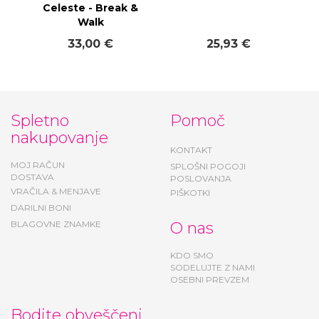
Celeste - Break &
Walk
33,00 €
25,93 €
Spletno
Pomoč
nakupovanje
KONTAKT
MOJ RAČUN
SPLOŠNI POGOJI
DOSTAVA
POSLOVANJA
VRAČILA & MENJAVE
PIŠKOTKI
DARILNI BONI
BLAGOVNE ZNAMKE
O nas
KDO SMO
SODELUJTE Z NAMI
OSEBNI PREVZEM
Bodite obveščeni