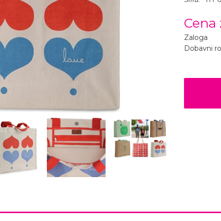
Cena 
Zaloga
Dobavni r