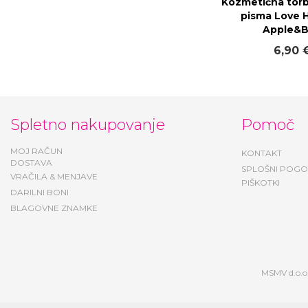
Kozmetična torbi
pisma Love H
Apple&
6,90 
Spletno nakupovanje
Pomoč
MOJ RAČUN
KONTAKT
DOSTAVA
SPLOŠNI POGO
VRAČILA & MENJAVE
PIŠKOTKI
DARILNI BONI
BLAGOVNE ZNAMKE
MSMV d.o.o.