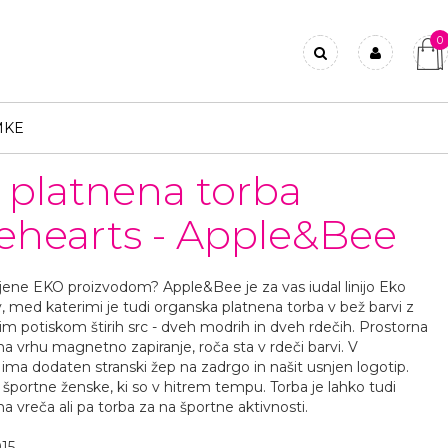
0
Prijavi se
Registriraj se
MKE
Ste pozabili geslo?
 platnena torba
ehearts - Apple&Bee
jene EKO proizvodom? Apple&Bee je za vas iudal linijo Eko
, med katerimi je tudi organska platnena torba v bež barvi z
im potiskom štirih src - dveh modrih in dveh rdečih. Prostorna
na vrhu magnetno zapiranje, roča sta v rdeči barvi. V
i ima dodaten stranski žep na zadrgo in našit usnjen logotip.
a športne ženske, ki so v hitrem tempu. Torba je lahko tudi
a vreča ali pa torba za na športne aktivnosti.
15