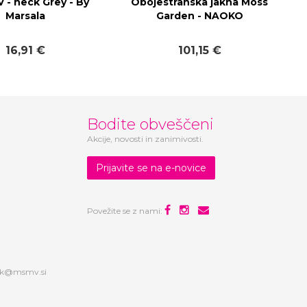
V - neck Grey - By
Obojestranska jakna Moss
Marsala
Garden - NAOKO
16,91 €
101,15 €
Bodite obveščeni
Akcije, novosti in zanimivosti.
Prijavite se na e-novice
Povežite se z nami:
ek@msmv.si