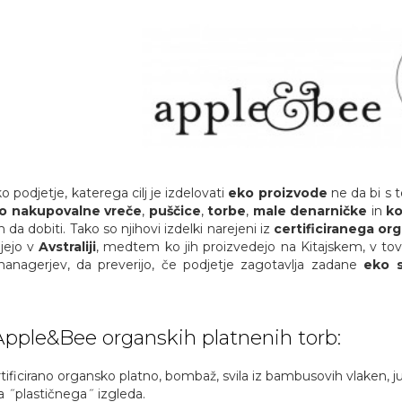
ko podjetje, katerega cilj je izdelovati
eko proizvode
ne da bi s t
o nakupovalne vreče
,
puščice
,
torbe
,
male denarničke
in
k
h da dobiti. Tako so njihovi izdelki narejeni iz
certificiranega o
ujejo v
Avstraliji
, medtem ko jih proizvedejo na Kitajskem, v tovarn
 managerjev, da preverijo, če podjetje zagotavlja zadane
eko 
Apple&Bee organskih platnenih torb:
tificirano organsko platno, bombaž, svila iz bambusovih vlaken, ju
 ˝plastičnega˝ izgleda.