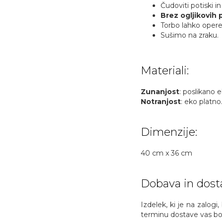
Čudoviti potiski i
Brez ogljikovih 
Torbo lahko opere
Sušimo na zraku.
Materiali:
Zunanjost
: poslikano 
Notranjost
: eko platno
Dimenzije:
40 cm x 36 cm
Dobava in dost
Izdelek, ki je na zalogi
terminu dostave vas bom