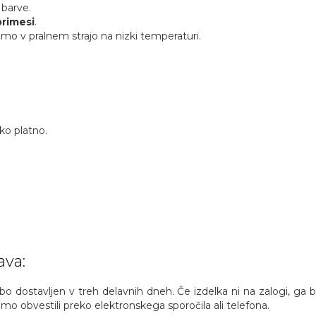
n barve.
primesi
.
mo v pralnem strajo na nizki temperaturi.
eko platno.
.
ava:
, bo dostavljen v treh delavnih dneh. Če izdelka ni na zalogi, ga
o obvestili preko elektronskega sporočila ali telefona.