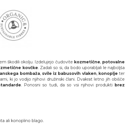
em škodili okolju. Izdelujejo čudovite
kozmetične
,
potovalne
ozmetične kovčke
. Zadali so si, da bodo uporabljali le najboljša
rganskega bombaža
,
svile iz babusovih vlaken
,
konoplje
ter
i, ki jo vodijo njihovi družinski člani. Dvakrat letno jih obišče
standarde
. Ponosni so tudi, da so vsi njihovi produkti
brez
ta ali konoplino blago.