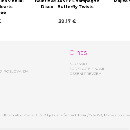
ca v obliki
Balerinke JANEY Champagne
Majica 
earts -
Disco - Butterfly Twists
Bee
€
39,17 €
O nas
KDO SMO
SODELUJTE Z NAMI
JI POSLOVANJA
OSEBNI PREVZEM
, Ulica bratov Komel 31 1210 Ljubljana Šentvid
T:
041/376-358,
E:
maja.volavs