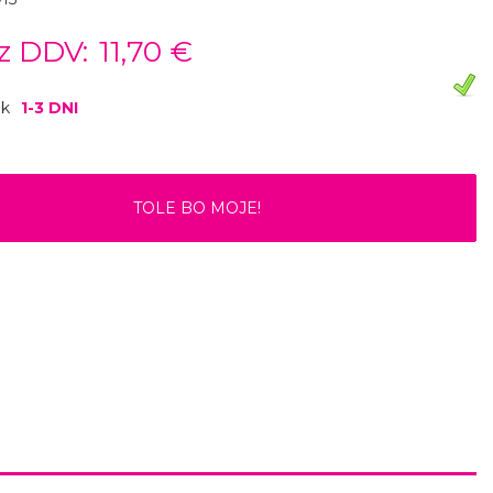
z DDV:
11,70 €
ok
1-3 DNI
TOLE BO MOJE!