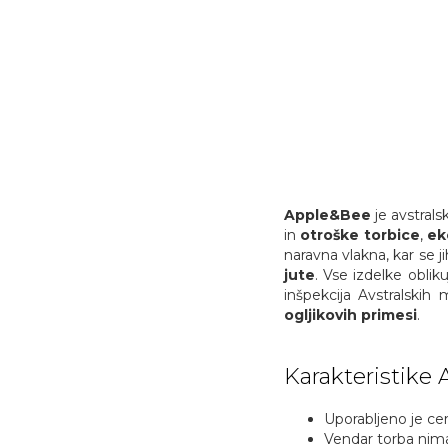
Apple&Bee
je avstrals
in
otroške torbice
,
ek
naravna vlakna, kar se ji
jute
. Vse izdelke oblik
inšpekcija Avstralskih
ogljikovih primesi
.
Karakteristike 
Uporabljeno je cer
Vendar torba nima