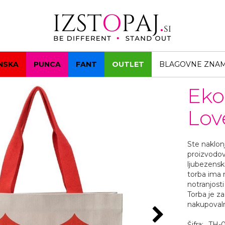
NSKA
PUNCA
FANT
OUTLET
BLAGOVNE ZNA
Eko
Lov
Ste naklon
proizvodov
ljubezensk
torba ima 
notranjost
Torba je z
nakupovaln
Šifra:
TH-0