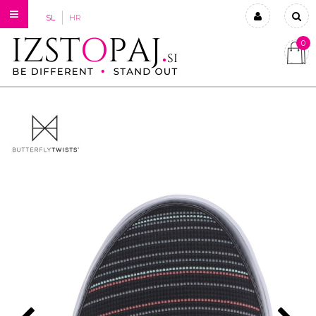
SL
HR
0
Prijavi se
Registriraj se
Ste pozabili geslo?