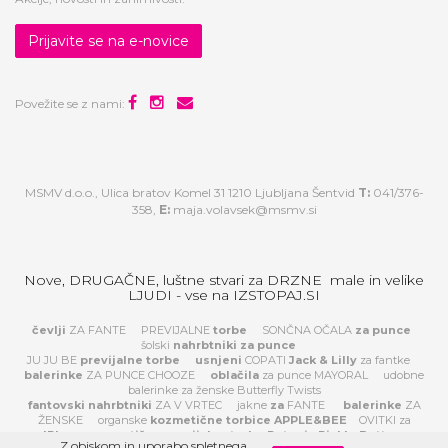
Prijavite se na e-novice
Povežite se z nami:
MSMV d.o.o., Ulica bratov Komel 31 1210 Ljubljana Šentvid
T:
041/376-
358,
E:
maja.volavsek@msmv.si
Nove, DRUGAČNE, luštne stvari za DRZNE male in velike
LJUDI - vse na IZSTOPAJ.SI
čevlji
ZA FANTE
PREVIJALNE
torbe
SONČNA OČALA
za
punce
šolski
nahrbtniki za punce
JU JU BE
previjalne torbe
usnjeni
COPATI
Jack & Lilly
za fantke
balerinke
ZA PUNCE CHOOZE
oblačila
za punce MAYORAL
udobne
balerinke za ženske Butterfly Twists
fantovski nahrbtniki
ZA V VRTEC
jakne
za
FANTE
balerinke
ZA
ŽENSKE
organske
kozmetične torbice APPLE&BEE
OVITKI za
IPhone
prestižne previjalne torbe Petunia Pickle Bottom
Z obiskom in uporabo spletnega