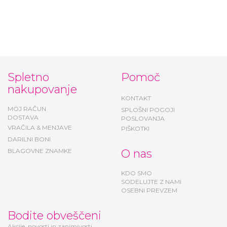
By Marsala
By Marsala
21,25 €
27,20 €
Spletno
Pomoč
nakupovanje
KONTAKT
MOJ RAČUN
SPLOŠNI POGOJI
DOSTAVA
POSLOVANJA
VRAČILA & MENJAVE
PIŠKOTKI
DARILNI BONI
BLAGOVNE ZNAMKE
O nas
KDO SMO
SODELUJTE Z NAMI
OSEBNI PREVZEM
Bodite obveščeni
Akcije, novosti in zanimivosti.