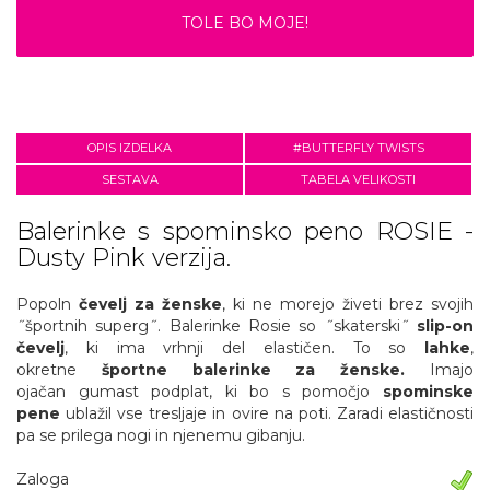
TOLE BO MOJE!
OPIS IZDELKA
#BUTTERFLY TWISTS
SESTAVA
TABELA VELIKOSTI
Balerinke s spominsko peno ROSIE -
Dusty Pink verzija.
Popoln
čevelj za ženske
, ki ne morejo živeti brez svojih
˝športnih superg˝. Balerinke Rosie so ˝skaterski˝
slip-on
čevelj
, ki ima vrhnji del elastičen. To so
lahke
,
okretne
športne balerinke za ženske.
Imajo
ojačan gumast podplat, ki bo s pomočjo
spominske
pene
ublažil vse tresljaje in ovire na poti. Zaradi elastičnosti
pa se prilega nogi in njenemu gibanju.
Zaloga