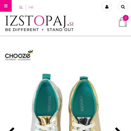
SL
HR
0
Prijavi se
Registriraj se
Ste pozabili geslo?