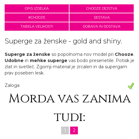
OPIS IZDELKA
CHOOZE DEJSTVA
#CHOOZE
SESTAVA
TABELA VELIKOSTI
DOBAVA IN DOSTAVA
Superge za ženske - gold and shiny.
Superge za ženske
so popolnoma nov model pri
Chooze
.
Udobne
in
mehke
superge
vas bodo presenetile. Potisk je
zlat in svetleč. Zgornji material je zrcalen in da supergam
prav poseben lesk.
Zaloga
Morda vas zanima
tudi:
1
2