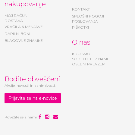
nakupovanje
KONTAKT
MOJ RAČUN
SPLOŠNI POGOJI
DOSTAVA
POSLOVANJA
VRAČILA & MENJAVE
PIŠKOTKI
DARILNI BONI
BLAGOVNE ZNAMKE
O nas
KDO SMO
SODELUJTE Z NAMI
OSEBNI PREVZEM
Bodite obveščeni
Akcije, novosti in zanimivosti.
Prijavite se na e-novice
Povežite se z nami: