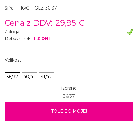
Šifra:
F16/CH-GLZ-36-37
Cena z DDV:
29,95 €
Zaloga
Dobavni rok
1-3 DNI
Velikost
36/37
40/41
41/42
izbrano
36/37
TOLE BO MOJE!