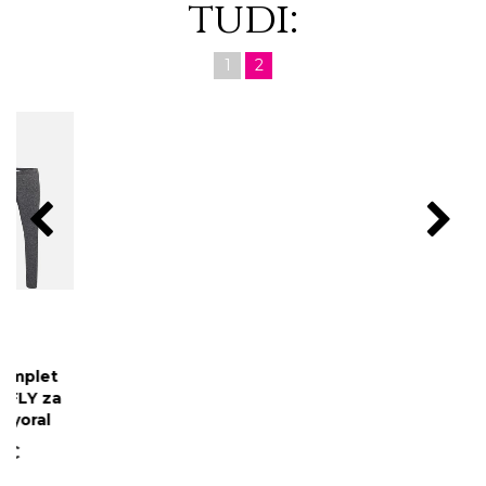
tudi:
1
2
Komplet krila in
Športna obleka iz
majice za punce -
flisa za punce -
Mayoral
Mayoral
29,40 €
23,40 €