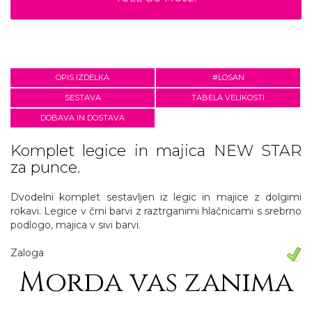
OPIS IZDELKA
#LOSAN
SESTAVA
TABELA VELIKOSTI
DOBAVA IN DOSTAVA
Komplet legice in majica NEW STAR
za punce.
Dvodelni komplet sestavljen iz legic in majice z dolgimi
rokavi. Legice v črni barvi z raztrganimi hlačnicami s srebrno
podlogo, majica v sivi barvi.
Zaloga
Morda vas zanima