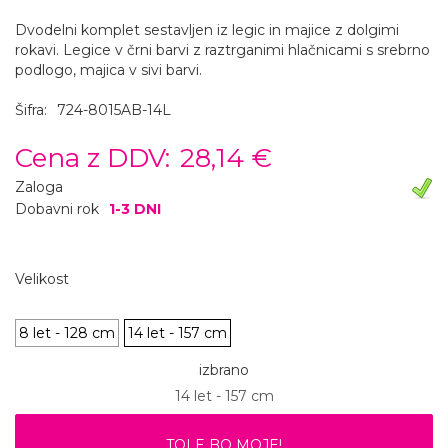
Dvodelni komplet sestavljen iz legic in majice z dolgimi
rokavi. Legice v črni barvi z raztrganimi hlačnicami s srebrno
podlogo, majica v sivi barvi.
Šifra:
724-8015AB-14L
Cena z DDV:
28,14 €
Zaloga
Dobavni rok
1-3 DNI
Velikost
8 let - 128 cm
14 let - 157 cm
izbrano
14 let - 157 cm
TOLE BO MOJE!