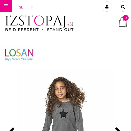
SL
HR
0
Prijavi se
Registriraj se
Ste pozabili geslo?