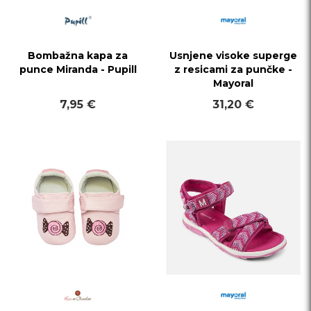
Bombažna kapa za
Usnjene visoke superge
punce Miranda - Pupill
z resicami za punčke -
Mayoral
7,95 €
31,20 €