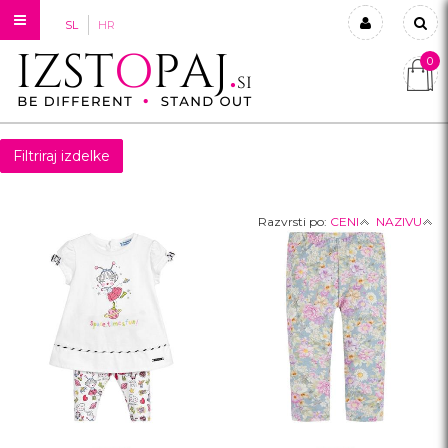
SL
HR
0
Prijavi se
Registriraj se
Filtriraj izdelke
Ste pozabili geslo?
Razvrsti po:
CENI
NAZIVU