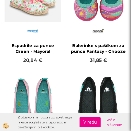
Espadrile za punce
Balerinke s paščkom za
Green - Mayoral
punce Fantasy - Chooze
20,94 €
31,85 €
Z obiskom in uporabo spletnega
Več o
V redu
mesta soglašate z uporabo in
piškotkih
beleženjem piškotkov.