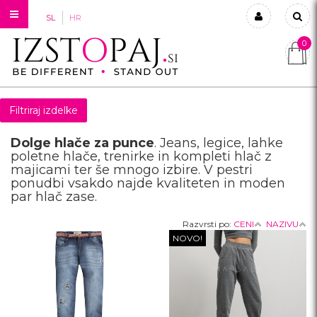
SL
HR
0
Prijavi se
Registriraj se
Filtriraj izdelke
Ste pozabili geslo?
Dolge hlače za punce
. Jeans, legice, lahke
poletne hlače, trenirke in kompleti hlač z
majicami ter še mnogo izbire. V pestri
ponudbi vsakdo najde kvaliteten in moden
par hlač zase.
Razvrsti po:
CENI
NAZIVU
NOVO!