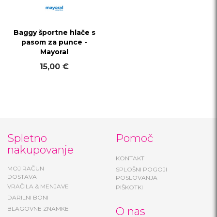
Baggy športne hlače s
pasom za punce -
Mayoral
15,00 €
Spletno
Pomoč
nakupovanje
KONTAKT
MOJ RAČUN
SPLOŠNI POGOJI
DOSTAVA
POSLOVANJA
VRAČILA & MENJAVE
PIŠKOTKI
DARILNI BONI
BLAGOVNE ZNAMKE
O nas