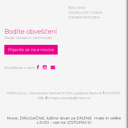
KDO SMO
SODELUJTE Z NAMI
OSEBNI PREVZEM
Bodite obveščeni
Akcije, novosti in zanimivosti.
Prijavite se na e-novice
Povežite se z nami:
MSMV d.o.o., Ulica bratov Komel 31 1210 Ljubljana Šentvid
T:
041/376-
358,
E:
maja.volavsek@msmv.si
Nove, DRUGAČNE, luštne stvari za DRZNE male in velike
LJUDI - vse na IZSTOPAJ.SI