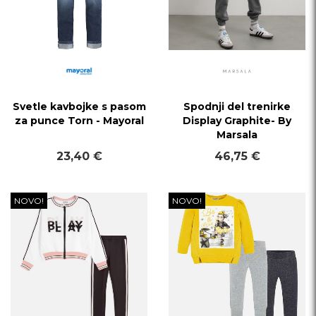
Svetle kavbojke s pasom
Spodnji del trenirke
za punce Torn - Mayoral
Display Graphite- By
Marsala
23,40 €
46,75 €
NOVO!
NOVO!