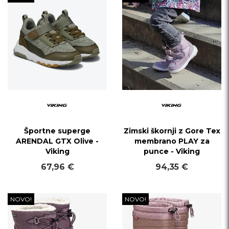
Športne superge
Zimski škornji z Gore Tex
ARENDAL GTX Olive -
membrano PLAY za
Viking
punce - Viking
67,96 €
94,35 €
NOVO!
NOVO!