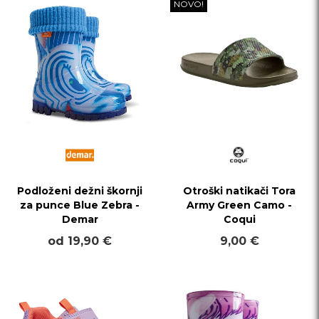
NOVO!
Podloženi dežni škornji
Otroški natikači Tora
za punce Blue Zebra -
Army Green Camo -
Demar
Coqui
od 19,90 €
9,00 €