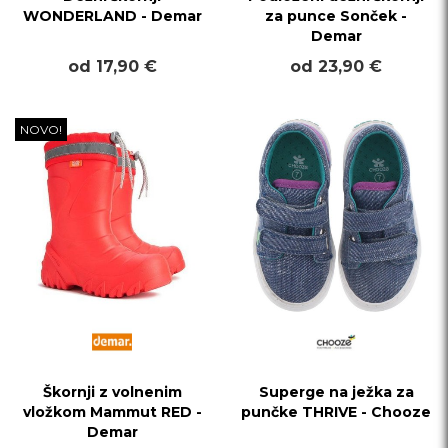
WONDERLAND - Demar
za punce Sonček -
Demar
od 17,90 €
od 23,90 €
NOVO!
Škornji z volnenim
Superge na ježka za
vložkom Mammut RED -
punčke THRIVE - Chooze
Demar