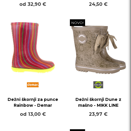
od 32,90 €
24,50 €
NOVO!
Dežni škornji za punce
Dežni škornji Dune z
Rainbow - Demar
mašno - MIKK LINE
od 13,00 €
23,97 €