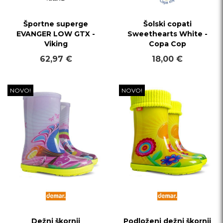
Športne superge
Šolski copati
EVANGER LOW GTX -
Sweethearts White -
Viking
Copa Cop
62,97 €
18,00 €
NOVO!
NOVO!
Dežni škornji
Podloženi dežni škornji