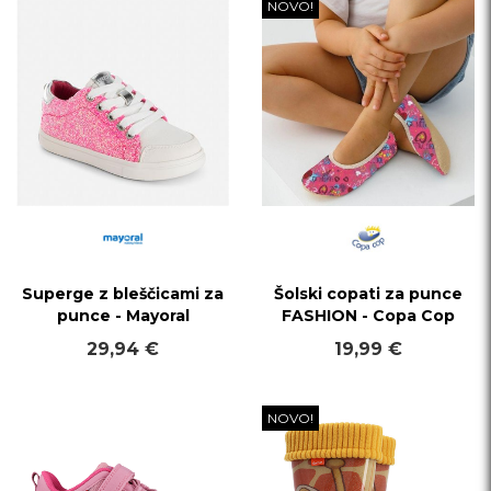
NOVO!
Superge z bleščicami za
Šolski copati za punce
punce - Mayoral
FASHION - Copa Cop
29,94 €
19,99 €
NOVO!