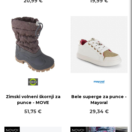
20,99 €
19,99 €
Zimski volneni škornji za
Bele superge za punce -
punce - MOVE
Mayoral
51,75 €
29,34 €
NOVO!
NOVO!