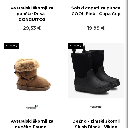
Avstralski škornji za
Šolski copati za punce
punčke Rosa -
COOL Pink - Copa Cop
CONGUITOS
29,33 €
19,99 €
NOVO!
NOVO!
Avstralski škornji za
Dežno - zimski škornji
punčke Taupe -
Slush Black - Viking