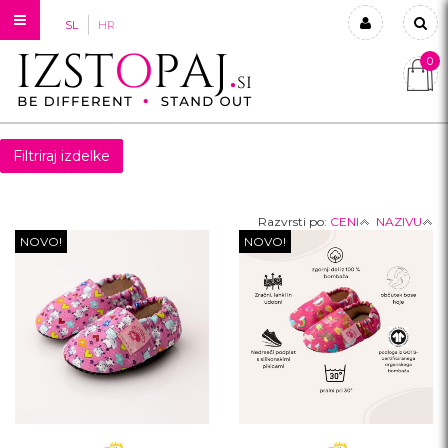
SL
HR
0
Prijavi se
Registriraj se
Filtriraj izdelke
Ste pozabili geslo?
Razvrsti po:
CENI
NAZIVU
NOVO!
NOVO!