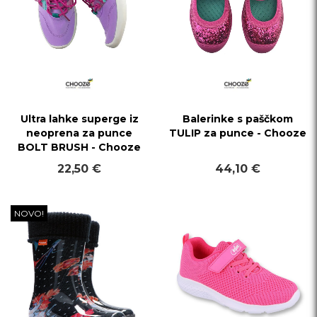
Ultra lahke superge iz
Balerinke s paščkom
neoprena za punce
TULIP za punce - Chooze
BOLT BRUSH - Chooze
22,50 €
44,10 €
NOVO!