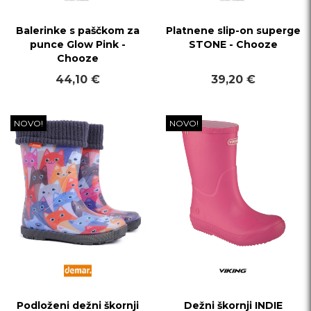
Balerinke s paščkom za
Platnene slip-on superge
punce Glow Pink -
STONE - Chooze
Chooze
44,10 €
39,20 €
NOVO!
NOVO!
Podloženi dežni škornji
Dežni škornji INDIE