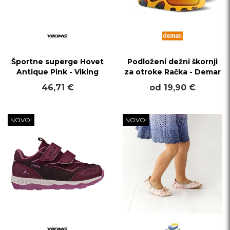
Športne superge Hovet
Podloženi dežni škornji
Antique Pink - Viking
za otroke Račka - Demar
46,71 €
od 19,90 €
NOVO!
NOVO!