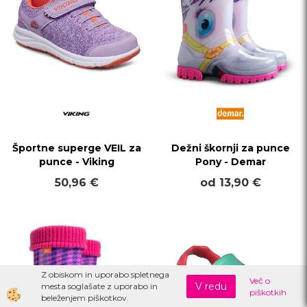
Športne superge VEIL za
Dežni škornji za punce
punce - Viking
Pony - Demar
50,96 €
od 13,90 €
Z obiskom in uporabo spletnega
Več o
V redu
mesta soglašate z uporabo in
piškotkih
beleženjem piškotkov.