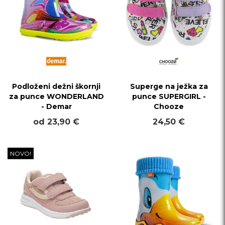
Podloženi dežni škornji
Superge na ježka za
za punce WONDERLAND
punce SUPERGIRL -
- Demar
Chooze
od 23,90 €
24,50 €
NOVO!