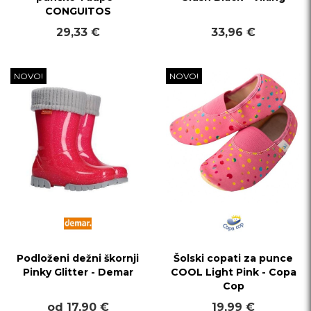
CONGUITOS
29,33 €
33,96 €
NOVO!
NOVO!
Podloženi dežni škornji
Šolski copati za punce
Pinky Glitter - Demar
COOL Light Pink - Copa
Cop
od 17,90 €
19,99 €