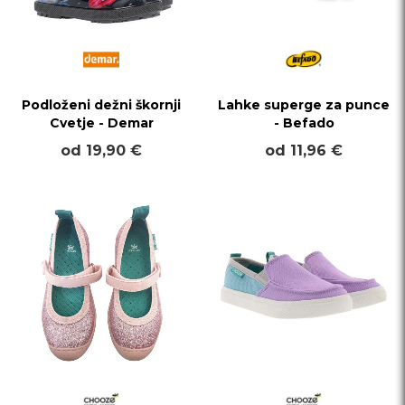
Podloženi dežni škornji
Lahke superge za punce
Cvetje - Demar
- Befado
od 19,90 €
od 11,96 €