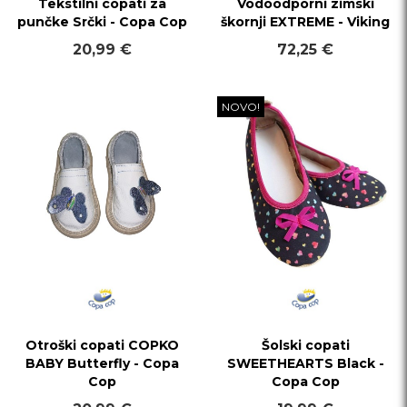
Tekstilni copati za
Vodoodporni zimski
punčke Srčki - Copa Cop
škornji EXTREME - Viking
20,99 €
72,25 €
NOVO!
Otroški copati COPKO
Šolski copati
BABY Butterfly - Copa
SWEETHEARTS Black -
Cop
Copa Cop