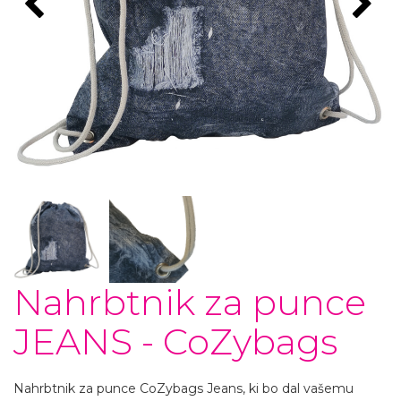
Nahrbtnik za punce
JEANS - CoZybags
Nahrbtnik za punce CoZybags Jeans, ki bo dal vašemu