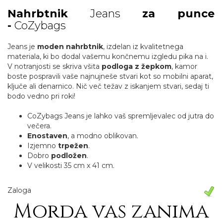
Nahrbtnik
Jeans
za punce
-
CoZybags
Jeans je
moden nahrbtnik
, izdelan iz kvalitetnega
materiala, ki bo dodal vašemu končnemu izgledu pika na i.
V notranjosti se skriva všita
podloga z žepkom
, kamor
boste pospravili vaše najnujneše stvari kot so mobilni aparat,
ključe ali denarnico. Nič več težav z iskanjem stvari, sedaj ti
bodo vedno pri roki!
CoZybags Jeans je lahko vaš spremljevalec od jutra do
večera.
Enostaven
, a modno oblikovan.
Izjemno
trpežen
.
Dobro
podložen
.
V velikosti 35 cm x 41 cm.
Zaloga
Morda vas zanima