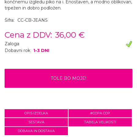
končnemu izgledu piko na i. Enostaven, a modno oblikovan,
trpežen in dobro podložen.
Šifra:
CC-CB-JEANS
Cena z DDV:
36,00 €
Zaloga
Dobavni rok
1-3 DNI
TOLE BO MOJE!
OPIS IZDELKA
#COPA COP
SESTAVA
TABELA VELIKOSTI
DOBAVA IN DOSTAVA