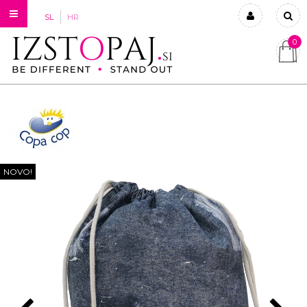
SL
HR
0
Prijavi se
Registriraj se
Ste pozabili geslo?
NOVO!