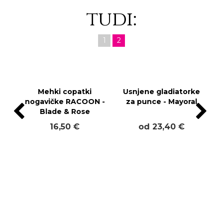
tudi:
1
2
Mehki copatki
Usnjene gladiatorke
nogavičke RACOON -
za punce - Mayoral
Blade & Rose
16,50 €
od 23,40 €