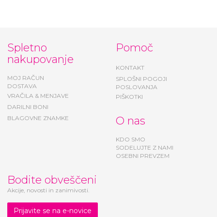
Spletno
Pomoč
nakupovanje
KONTAKT
MOJ RAČUN
SPLOŠNI POGOJI
DOSTAVA
POSLOVANJA
VRAČILA & MENJAVE
PIŠKOTKI
DARILNI BONI
BLAGOVNE ZNAMKE
O nas
KDO SMO
SODELUJTE Z NAMI
OSEBNI PREVZEM
Bodite obveščeni
Akcije, novosti in zanimivosti.
Prijavite se na e-novice