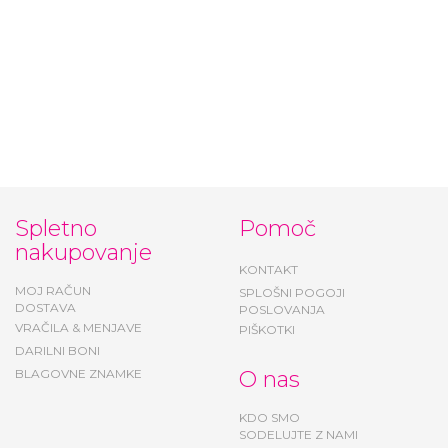
Podloženi dežni
Bombažne legice za
škornji za punce
punce Pink Whale -
Blueberry - Demar
Blade & Rose
od 16,90 €
10,74 €
Spletno
Pomoč
nakupovanje
KONTAKT
MOJ RAČUN
SPLOŠNI POGOJI
DOSTAVA
POSLOVANJA
VRAČILA & MENJAVE
PIŠKOTKI
DARILNI BONI
BLAGOVNE ZNAMKE
O nas
KDO SMO