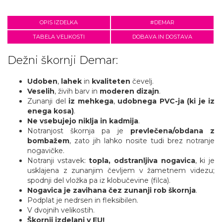
OPIS IZDELKA
#DEMAR
TABELA VELIKOSTI
DOBAVA IN DOSTAVA
Dežni škornji Demar:
Udoben
,
lahek
in
kvaliteten
čevelj.
Veselih
, živih barv in
moderen dizajn
.
Zunanji del
iz mehkega
,
udobnega PVC-ja (ki je iz
enega kosa)
.
Ne vsebujejo niklja in kadmija
.
Notranjost škornja pa je
prevlečena/obdana z
bombažem
, zato jih lahko nosite tudi brez notranje
nogavičke.
Notranji vstavek:
topla, odstranljiva nogavica
, ki je
usklajena z zunanjim čevljem v žametnem videzu;
spodnji del vložka pa iz klobučevine (filca).
Nogavica je zavihana čez zunanji rob škornja
.
Podplat je nedrsen in fleksibilen.
V dvojnih velikostih.
Škornji izdelani v EU!