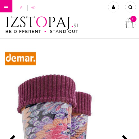
SL
HR
0
Prijavi se
Registriraj se
Ste pozabili geslo?