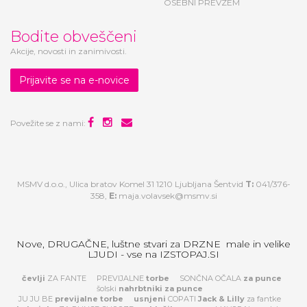
SODELUJTE Z NAMI
OSEBNI PREVZEM
Bodite obveščeni
Akcije, novosti in zanimivosti.
Prijavite se na e-novice
Povežite se z nami:
MSMV d.o.o., Ulica bratov Komel 31 1210 Ljubljana Šentvid
T:
041/376-
358,
E:
maja.volavsek@msmv.si
Nove, DRUGAČNE, luštne stvari za DRZNE male in velike
LJUDI - vse na IZSTOPAJ.SI
čevlji
ZA FANTE
PREVIJALNE
torbe
SONČNA OČALA
za
punce
šolski
nahrbtniki za punce