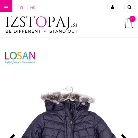
SL
HR
0
Prijavi se
Registriraj se
Ste pozabili geslo?