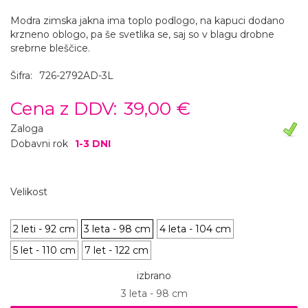
Modra zimska jakna ima toplo podlogo, na kapuci dodano
krzneno oblogo, pa še svetlika se, saj so v blagu drobne
srebrne bleščice.
Šifra:
726-2792AD-3L
Cena z DDV:
39,00 €
Zaloga
Dobavni rok
1-3 DNI
Velikost
2 leti - 92 cm
3 leta - 98 cm
4 leta - 104 cm
5 let - 110 cm
7 let - 122 cm
izbrano
3 leta - 98 cm