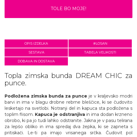
TOLE BO MOJE!
OPIS IZDELKA
#LOSAN
SESTAVA
TABELA VELIKOSTI
DOBAVA IN DOSTAVA
Topla zimska bunda DREAM CHIC za
punce.
Podložena zimska bunda
za punce
je v kraljevsko modri
barvi in ima v blagu drobne rebrne bleščice, ki se čudovito
lesketajo na svetlobi. Notranji del in kapuca sta podložena s
toplim flisom.
Kapuca je odstranjiva
in ima dodan krzneno
obrobo, ki pa jo tudi lahko odstranite. Jakna je v pasu telirana
za lepšo obliko in ima spredaj dva žepka, ki se zapneta s
pritiskači. Le-ti pa imajo vrisanega srčka. Čudovit pol