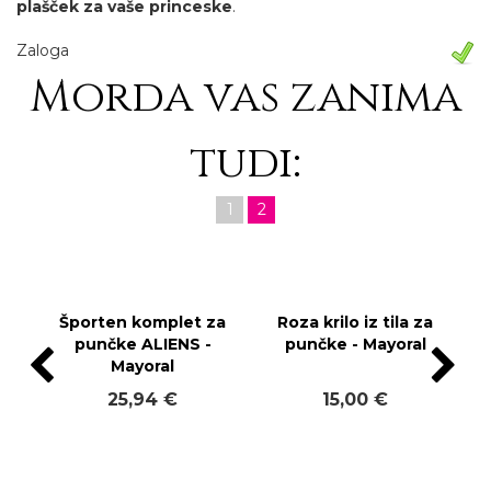
plašček
za vaše princeske
.
Zaloga
Morda vas zanima
tudi:
1
2
Športen komplet za
Roza krilo iz tila za
punčke ALIENS -
punčke - Mayoral
Mayoral
25,94 €
15,00 €