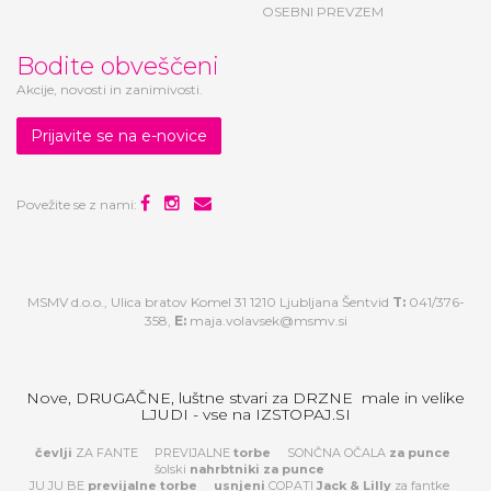
KDO SMO
SODELUJTE Z NAMI
OSEBNI PREVZEM
Bodite obveščeni
Akcije, novosti in zanimivosti.
Prijavite se na e-novice
Povežite se z nami:
MSMV d.o.o., Ulica bratov Komel 31 1210 Ljubljana Šentvid
T:
041/376-
358,
E:
maja.volavsek@msmv.si
Nove, DRUGAČNE, luštne stvari za DRZNE male in velike
LJUDI - vse na IZSTOPAJ.SI