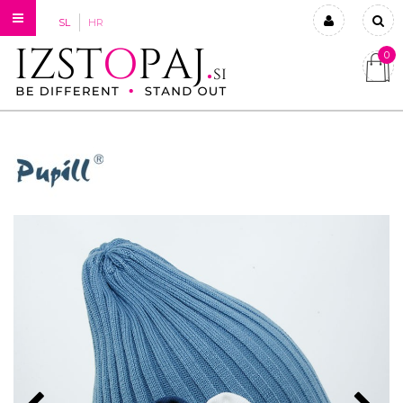
SL
HR
0
Prijavi se
Registriraj se
Ste pozabili geslo?