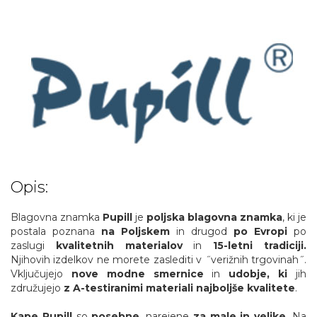
Opis:
Blagovna znamka
Pupill
je
poljska blagovna znamka
, ki je
postala poznana
na Poljskem
in drugod
po Evropi
po
zaslugi
kvalitetnih materialov
in
15-letni
tradiciji.
Njihovih izdelkov ne morete zaslediti v ˝verižnih trgovinah˝.
Vključujejo
nove modne smernice
in
udobje, ki
jih
združujejo
z A-testiranimi materiali najboljše kvalitete
.
Kape Pupill
so
posebne
, narejene
za male in velike
. Na