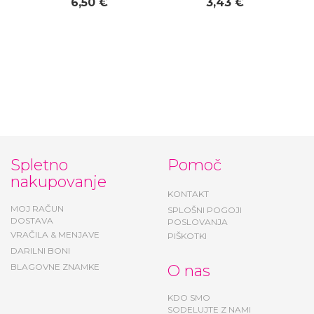
Kapa za punce FINE -
Komplet 4-h špang
Pupill
za lase Glitter
rainbow- Parsa
6,50 €
3,43 €
Spletno
Pomoč
nakupovanje
KONTAKT
MOJ RAČUN
SPLOŠNI POGOJI
DOSTAVA
POSLOVANJA
VRAČILA & MENJAVE
PIŠKOTKI
DARILNI BONI
BLAGOVNE ZNAMKE
O nas