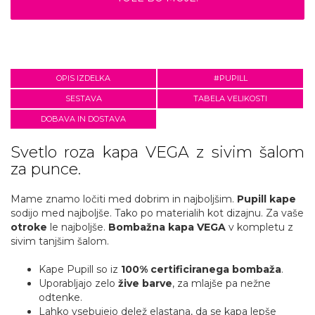
OPIS IZDELKA
#PUPILL
SESTAVA
TABELA VELIKOSTI
DOBAVA IN DOSTAVA
Svetlo roza kapa VEGA z sivim šalom
za punce.
Mame znamo ločiti med dobrim in najboljšim.
Pupill kape
sodijo med najboljše. Tako po materialih kot dizajnu. Za vaše
otroke
le najboljše.
Bombažna kapa VEGA
v kompletu z
sivim tanjšim šalom.
Kape Pupill so iz
100% certificiranega bombaža
.
Uporabljajo zelo
žive barve
, za mlajše pa nežne
odtenke.
Lahko vsebujejo delež elastana, da se kapa lepše