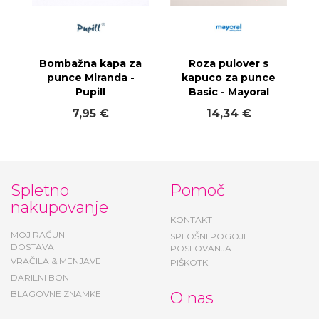
Bombažna kapa za
Roza pulover s
punce Miranda -
kapuco za punce
Pupill
Basic - Mayoral
7,95 €
14,34 €
Spletno
Pomoč
nakupovanje
KONTAKT
MOJ RAČUN
SPLOŠNI POGOJI
DOSTAVA
POSLOVANJA
VRAČILA & MENJAVE
PIŠKOTKI
DARILNI BONI
BLAGOVNE ZNAMKE
O nas