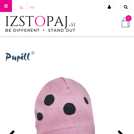
SL
HR
0
Prijavi se
Registriraj se
Ste pozabili geslo?