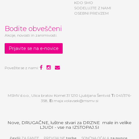
KDO SMO
SODELUJTE Z NAMI
OSEBNI PREVZEM
Bodite obveščeni
Akcije, novosti in zanimivosti.
Prijavite se na e-novice
Povežite se z nami:
MSMV d.o.o., Ulica bratov Komel 31 1210 Ljubljana Šentvid
T:
041/376-
358,
E:
maja.volavsek@msmv.si
Nove, DRUGAČNE, luštne stvari za DRZNE male in velike
LJUDI - vse na IZSTOPAJ.SI
čevlji
ZA FANTE
PREVIJALNE
torbe
SONČNA OČALA
za
punce