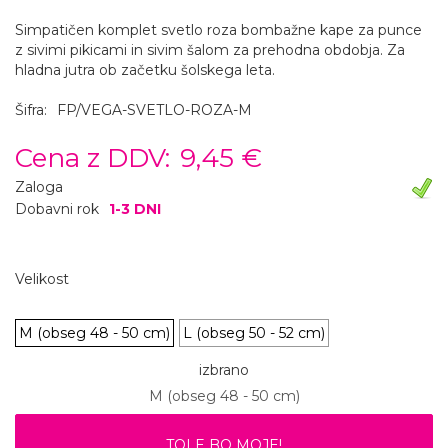
Simpatičen komplet svetlo roza bombažne kape za punce
z sivimi pikicami in sivim šalom za prehodna obdobja. Za
hladna jutra ob začetku šolskega leta.
Šifra:
FP/VEGA-SVETLO-ROZA-M
Cena z DDV:
9,45 €
Zaloga
Dobavni rok
1-3 DNI
Velikost
M (obseg 48 - 50 cm)
L (obseg 50 - 52 cm)
izbrano
M (obseg 48 - 50 cm)
TOLE BO MOJE!