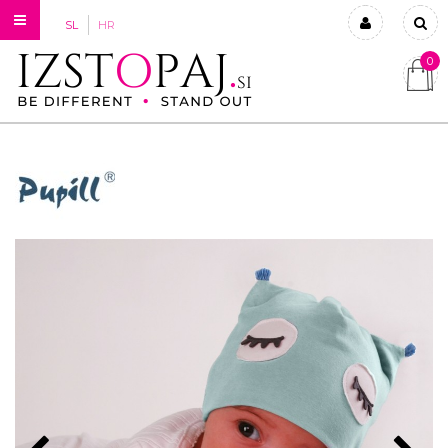
SL
HR
0
Prijavi se
Registriraj se
Ste pozabili geslo?