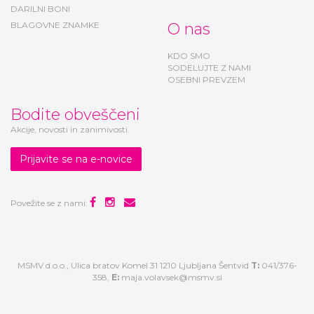
BLAGOVNE ZNAMKE
O nas
KDO SMO
SODELUJTE Z NAMI
OSEBNI PREVZEM
Bodite obveščeni
Akcije, novosti in zanimivosti.
Prijavite se na e-novice
Povežite se z nami:
MSMV d.o.o., Ulica bratov Komel 31 1210 Ljubljana Šentvid
T:
041/376-
358,
E:
maja.volavsek@msmv.si
Nove, DRUGAČNE, luštne stvari za DRZNE male in velike