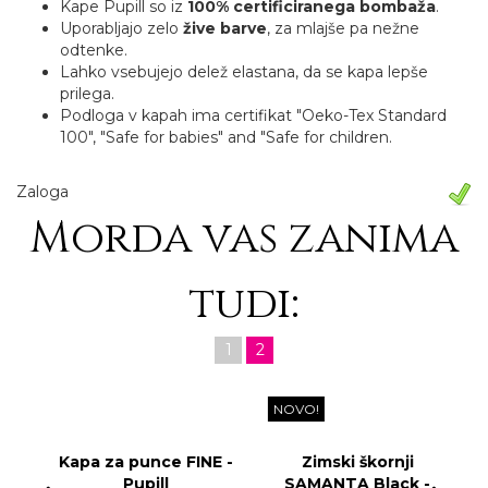
Kape Pupill so iz
100% certificiranega bombaža
.
Uporabljajo zelo
žive barve
, za mlajše pa nežne
odtenke.
Lahko vsebujejo delež elastana, da se kapa lepše
prilega.
Podloga v kapah ima certifikat "Oeko-Tex Standard
100", "Safe for babies" and "Safe for children.
Zaloga
Morda vas zanima
tudi:
1
2
NOVO!
Kapa za punce FINE -
Zimski škornji