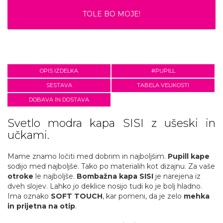
TOLE BO MOJE!
OPIS IZDELKA
#PUPILL
SESTAVA
TABELA VELIKOSTI
DOBAVA IN DOSTAVA
Svetlo modra kapa SISI z ušeski in
učkami.
Mame znamo ločiti med dobrim in najboljšim.
Pupill kape
sodijo med najboljše. Tako po materialih kot dizajnu. Za vaše
otroke
le najboljše.
Bombažna kapa SISI
je narejena iz
dveh slojev. Lahko jo deklice nosijo tudi ko je bolj hladno.
Ima oznako
SOFT TOUCH
, kar pomeni, da je zelo
mehka
in prijetna na otip
.