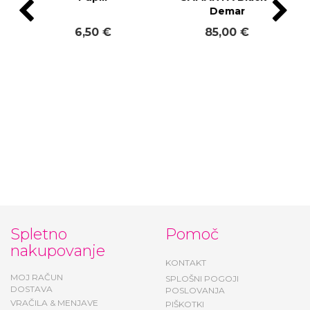
Pupill
SAMANTA Black -
Demar
6,50 €
85,00 €
Spletno
Pomoč
nakupovanje
KONTAKT
MOJ RAČUN
SPLOŠNI POGOJI
DOSTAVA
POSLOVANJA
VRAČILA & MENJAVE
PIŠKOTKI
DARILNI BONI