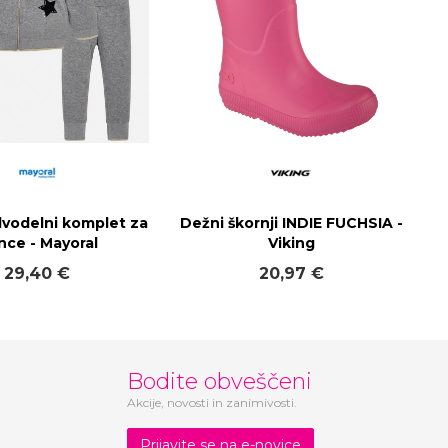
dvodelni komplet za
Dežni škornji INDIE FUCHSIA -
nce - Mayoral
Viking
29,40 €
20,97 €
Bodite obveščeni
Akcije, novosti in zanimivosti.
Prijavite se na e-novice