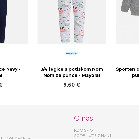
ce Navy -
3/4 legice s potiskom Nom
Športen 
l
Nom za punce - Mayoral
pu
€
9,60 €
O nas
KDO SMO
SODELUJTE Z NAMI
JI POSLOVANJA