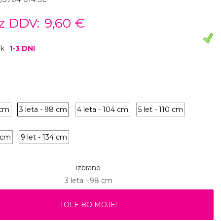
z DDV:
9,60 €
ok
1-3 DNI
2 cm
3 leta - 98 cm
4 leta - 104 cm
5 let - 110 cm
2 cm
9 let - 134 cm
izbrano
3 leta - 98 cm
TOLE BO MOJE!