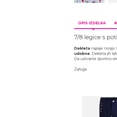
OPIS IZDELKA
#
7/8 legice s p
Dekleta
najraje nosijo
udobne
. Dekleta jih l
Da ustvarite športno-e
Zaloga