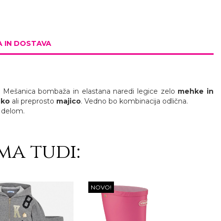
 IN DOSTAVA
je. Mešanica bombaža in elastana naredi legice zelo
mehke in
eko
ali preprosto
majico
. Vedno bo kombinacija odlična.
 delom.
ma tudi:
NOVO!