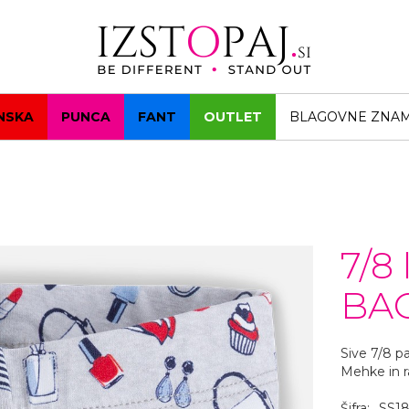
NSKA
PUNCA
FANT
OUTLET
BLAGOVNE ZNA
7/8
BAG
Sive 7/8 p
Mehke in r
Šifra:
SS18