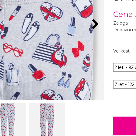
Cena 
Zaloga
Dobavni r
Velikost
2 leti - 9
7 let - 12