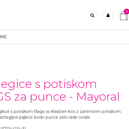
0
Prijavi se
Registriraj se
MKE
Ste pozabili geslo?
 legice s potiskom
S za punce - Mayoral
ajkice s potiskom Bags so klasičen kos z zanimivim potiskom.
aztegljve pajkice bodo punce zelo rade nosile.
/3704-014-3L