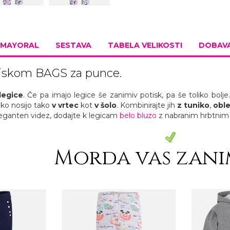
MAYORAL
SESTAVA
TABELA VELIKOSTI
DOBAVA
otiskom BAGS za punce.
legice
. Če pa imajo legice še zanimiv potisk, pa še toliko bol
ahko nosijo tako
v vrtec
kot
v šolo
. Kombinirajte jih
z tuniko
,
obl
leganten videz, dodajte k legicam
belo bluzo
z nabranim hrbtnim
Morda vas zani